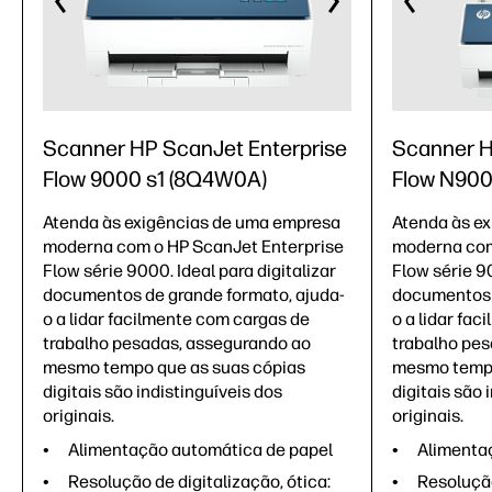
Scanner HP ScanJet Enterprise
Scanner H
Flow 9000 s1 (8Q4W0A)
Flow N900
Atenda às exigências de uma empresa
Atenda às e
moderna com o HP ScanJet Enterprise
moderna com
Flow série 9000. Ideal para digitalizar
Flow série 90
documentos de grande formato, ajuda-
documentos 
o a lidar facilmente com cargas de
o a lidar fa
trabalho pesadas, assegurando ao
trabalho pe
mesmo tempo que as suas cópias
mesmo tempo
digitais são indistinguíveis dos
digitais são 
originais.
originais.
Alimentação automática de papel
Alimenta
Resolução de digitalização, ótica:
Resolução