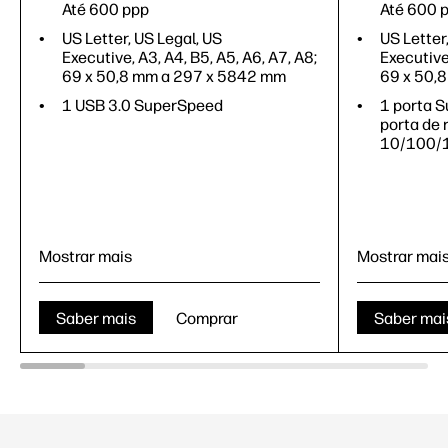
Até 600 ppp
Até 600 
US Letter, US Legal, US
US Letter
Executive, A3, A4, B5, A5, A6, A7, A8;
Executive,
69 x 50,8 mm a 297 x 5842 mm
69 x 50,
1 USB 3.0 SuperSpeed
1 porta S
porta de 
10/100/
Mostrar mais
Mostrar mai
Saber mais
Comprar
Saber mai
Alimentação automática de papel