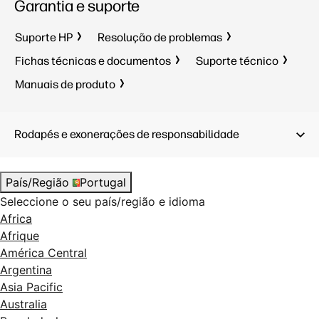
Resolução de digitalização, ótica:
Garantia e suporte
Alimenta
Até 600 ppp
Resolução
US Letter, US Legal, US
Suporte HP
Resolução de problemas
Até 600 
Executive, A3, A4, B5, A5, A6, A7, A8;
Fichas técnicas e documentos
Suporte técnico
69 x 50,8 mm a 297 x 5842 mm
US Letter
Executive,
1 USB 3.0 SuperSpeed
Manuais de produto
69 x 50,
Ciclo de produtividade diário
1 porta S
recomendado: 30.000 páginas
porta de 
Rodapés e exonerações de responsabilidade
10/100/
Alimentador automático de
documentos (ADF); Sensor de
Ciclo de 
imagem por contacto (CIS) CMOS
recomend
País/Região
Portugal
Alimenta
Seleccione o seu país/região e idioma
document
Africa
imagem p
Afrique
América Central
Argentina
Asia Pacific
Australia