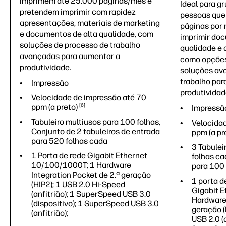
imprimem até 25.000 páginas/mês e
Ideal para g
pretendem imprimir com rapidez
pessoas que
apresentações, materiais de marketing
páginas por
e documentos de alta qualidade, com
imprimir doc
soluções de processo de trabalho
qualidade e 
avançadas para aumentar a
como opções
produtividade.
soluções av
trabalho par
Impressão
produtividad
Velocidade de impressão até 70
ppm (a
preto)
6
Impressão,
Tabuleiro multiusos para 100 folhas,
Velocida
Conjunto de 2 tabuleiros de entrada
ppm (a pr
para 520 folhas cada
3 Tabulei
1 Porta de rede Gigabit Ethernet
folhas ca
10/100/1000T; 1 Hardware
para 100 
Integration Pocket de 2.ª geração
1 porta d
(HIP2); 1 USB 2.0 Hi-Speed
Gigabit 
(anfitrião); 1 SuperSpeed USB 3.0
Hardware 
(dispositivo); 1 SuperSpeed USB 3.0
geração (
(anfitrião);
USB 2.0 (a