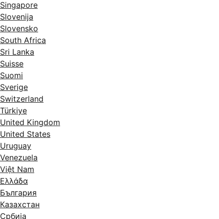
Singapore
Slovenija
Slovensko
South Africa
Sri Lanka
Suisse
Suomi
Sverige
Switzerland
Türkiye
United Kingdom
United States
Uruguay
Venezuela
Việt Nam
Ελλάδα
България
Казахстан
Србија