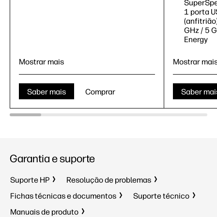
SuperSpee
1 porta 
(anfitrião
GHz / 5 G
Energy
Mostrar mais
Mostrar mai
Saber mais
Comprar
Saber mai
Impressão
Velocidade de impressão até 70
ppm (a
preto)
6
Garantia e suporte
Tabuleiro multiusos para 100 folhas,
Conjunto de 2 tabuleiros de entrada
Suporte HP
Resolução de problemas
para 520 folhas cada
Fichas técnicas e documentos
Suporte técnico
1 Porta de rede Gigabit Ethernet
Impressão,
10/100/1000T; 1 Hardware
Manuais de produto