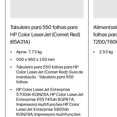
Tabuleiro para 550 folhas para
Alimentad
HP Color LaserJet (Comet Red)
folhas pa
(65A31A)
T200/T600
Aprox. 7,73 kg
2,53 kg
500 x 460 x 150 mm
Tabuleiro para 550 folhas para HP
Color LaserJet (Comet Red); Guia de
instalação - Tabuleiro para 550
folhas
HP Color LaserJet Enterprise
5700dn 6QN28A; HP Color LaserJet
Enterprise X55745dn 6QP97A;
Impressora multifunções HP Color
LaserJet Enterprise 5800dn
6QN29A; Impressora multifunções