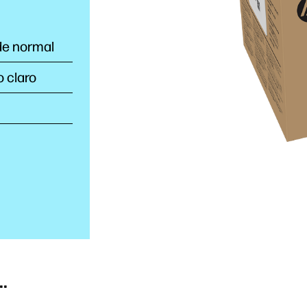
de normal
o claro
.