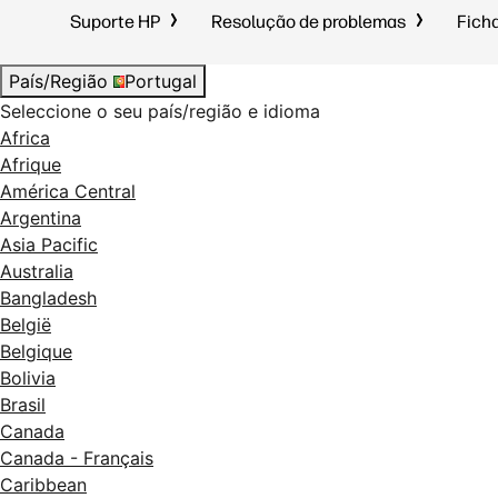
Suporte HP
Resolução de problemas
Fich
País/Região
Portugal
Seleccione o seu país/região e idioma
Africa
Afrique
América Central
Argentina
Asia Pacific
Australia
Bangladesh
België
Belgique
Bolivia
Brasil
Canada
Canada - Français
Caribbean