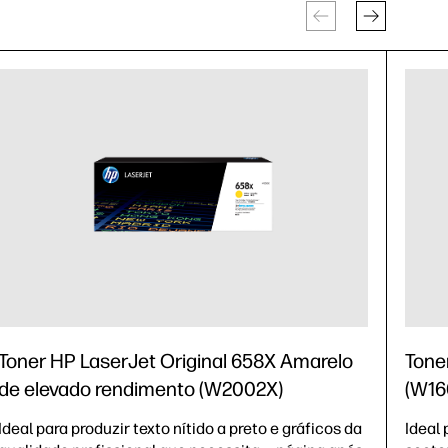
Toner HP LaserJet Original 658X Amarelo
Tone
de elevado rendimento (W2002X)
(W16
Ideal para produzir texto nítido a preto e gráficos da
Ideal