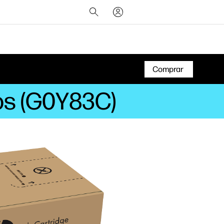
Comprar
ros (G0Y83C)