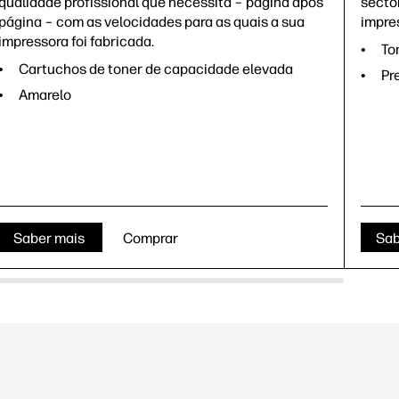
qualidade profissional que necessita – página após
secto
página – com as velocidades para as quais a sua
impre
impressora foi fabricada.
To
Cartuchos de toner de capacidade elevada
Pr
Amarelo
Saber mais
Comprar
Sab