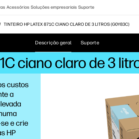
ras
Acessórios
Soluções empresariais
Suporte
TINTEIRO HP LATEX 871C CIANO CLARO DE 3 LITROS (G0Y83C)
Descrição geral
Suporte
71C ciano claro de 3 lit
os custos
nte a
levada
 numa
se e crie
as HP