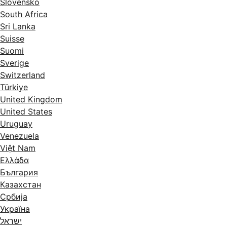
Slovensko
South Africa
Sri Lanka
Suisse
Suomi
Sverige
Switzerland
Türkiye
United Kingdom
United States
Uruguay
Venezuela
Việt Nam
Ελλάδα
България
Казахстан
Србија
Україна
ישראל