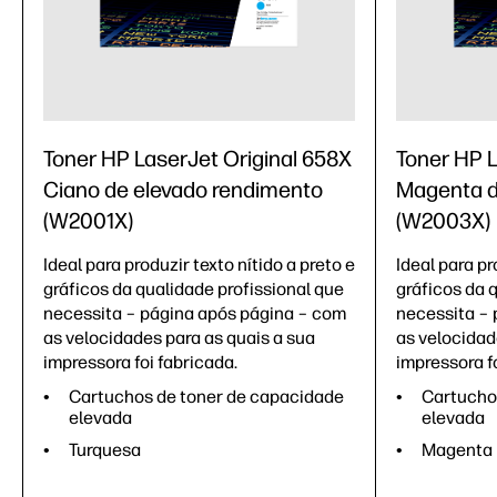
Toner HP LaserJet Original 658X
Toner HP L
Ciano de elevado rendimento
Magenta d
(W2001X)
(W2003X)
Ideal para produzir texto nítido a preto e
Ideal para pr
gráficos da qualidade profissional que
gráficos da 
necessita – página após página – com
necessita – 
as velocidades para as quais a sua
as velocidad
impressora foi fabricada.
impressora fo
Cartuchos de toner de capacidade
Cartucho
elevada
elevada
Turquesa
Magenta