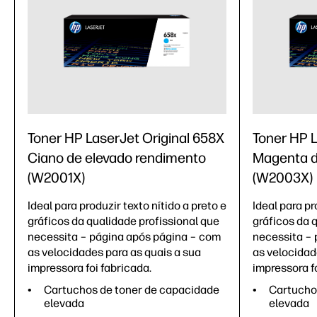
Toner HP LaserJet Original 658X
Toner HP L
Ciano de elevado rendimento
Magenta d
(W2001X)
(W2003X)
Ideal para produzir texto nítido a preto e
Ideal para pr
gráficos da qualidade profissional que
gráficos da 
necessita – página após página – com
necessita – 
as velocidades para as quais a sua
as velocidad
impressora foi fabricada.
impressora fo
Cartuchos de toner de capacidade
Cartucho
elevada
elevada