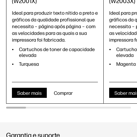
(W2001X)
(W2003X)
Ideal para produzir texto nítido a preto e
Ideal para pr
gráficos da qualidade profissional que
gráficos da 
necessita – página após página – com
necessita – 
as velocidades para as quais a sua
as velocidad
impressora foi fabricada.
impressora fo
Cartuchos de toner de capacidade
Cartucho
elevada
elevada
Turquesa
Magenta
Saber mais
Comprar
Saber mai
Garantia e suporte