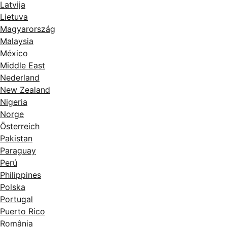
Latvija
Lietuva
Magyarország
Malaysia
México
Middle East
Nederland
New Zealand
Nigeria
Norge
Österreich
Pakistan
Paraguay
Perú
Philippines
Polska
Portugal
Puerto Rico
România