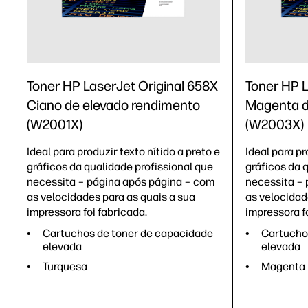
Toner HP LaserJet Original 658X
Toner HP L
Ciano de elevado rendimento
Magenta d
(W2001X)
(W2003X)
Ideal para produzir texto nítido a preto e
Ideal para pr
gráficos da qualidade profissional que
gráficos da 
necessita – página após página – com
necessita – 
as velocidades para as quais a sua
as velocidad
impressora foi fabricada.
impressora fo
Cartuchos de toner de capacidade
Cartucho
elevada
elevada
Turquesa
Magenta