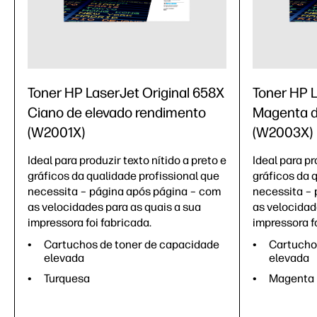
Toner HP LaserJet Original 658X
Toner HP L
Ciano de elevado rendimento
Magenta d
(W2001X)
(W2003X)
Ideal para produzir texto nítido a preto e
Ideal para pr
gráficos da qualidade profissional que
gráficos da 
necessita – página após página – com
necessita – 
as velocidades para as quais a sua
as velocidad
impressora foi fabricada.
impressora fo
Cartuchos de toner de capacidade
Cartucho
elevada
elevada
Turquesa
Magenta