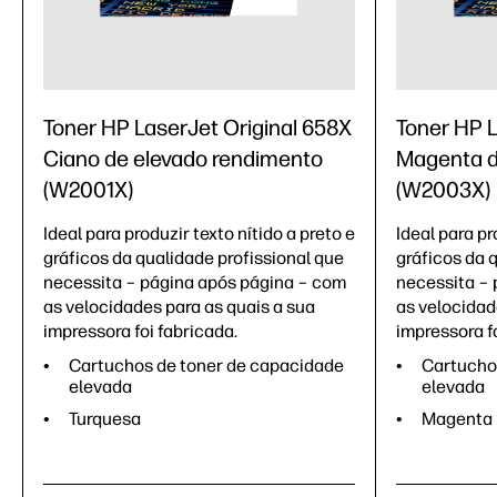
Toner HP LaserJet Original 658X
Toner HP L
Ciano de elevado rendimento
Magenta d
(W2001X)
(W2003X)
Ideal para produzir texto nítido a preto e
Ideal para pr
gráficos da qualidade profissional que
gráficos da 
necessita – página após página – com
necessita – 
as velocidades para as quais a sua
as velocidad
impressora foi fabricada.
impressora fo
Cartuchos de toner de capacidade
Cartucho
elevada
elevada
Turquesa
Magenta