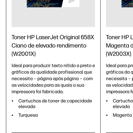
Toner HP LaserJet Original 658X
Toner HP L
Ciano de elevado rendimento
Magenta d
(W2001X)
(W2003X)
Ideal para produzir texto nítido a preto e
Ideal para pr
gráficos da qualidade profissional que
gráficos da 
necessita – página após página – com
necessita – 
as velocidades para as quais a sua
as velocidad
impressora foi fabricada.
impressora fo
Cartuchos de toner de capacidade
Cartucho
elevada
elevada
Turquesa
Magenta