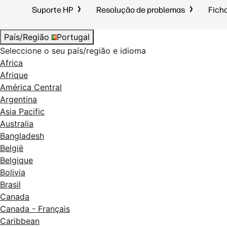
Suporte HP
Resolução de problemas
Fich
País/Região
Portugal
Seleccione o seu país/região e idioma
Africa
Afrique
América Central
Argentina
Asia Pacific
Australia
Bangladesh
België
Belgique
Bolivia
Brasil
Canada
Canada - Français
Caribbean