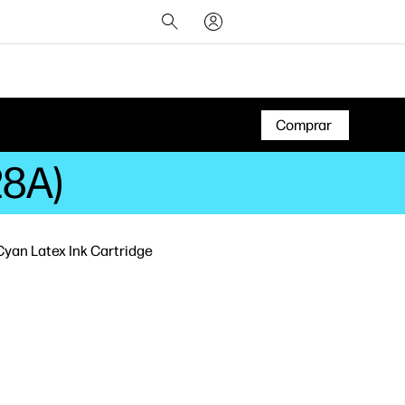
Comprar
28A)