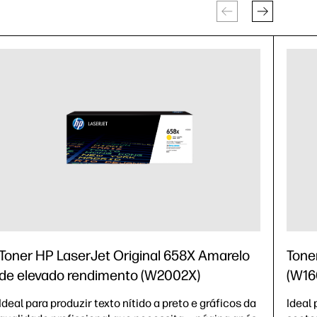
Toner HP LaserJet Original 658X Amarelo
Tone
de elevado rendimento (W2002X)
(W16
Ideal para produzir texto nítido a preto e gráficos da
Ideal