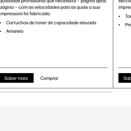
qualidade profissional que necessita – página após
secto
página – com as velocidades para as quais a sua
impre
impressora foi fabricada.
To
Cartuchos de toner de capacidade elevada
Pr
Amarelo
Saber mais
Comprar
Sab