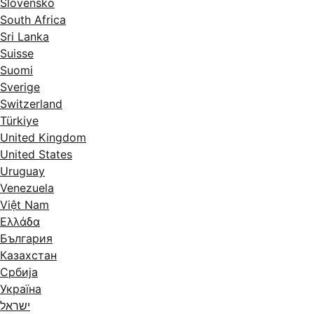
Slovensko
South Africa
Sri Lanka
Suisse
Suomi
Sverige
Switzerland
Türkiye
United Kingdom
United States
Uruguay
Venezuela
Việt Nam
Ελλάδα
България
Казахстан
Србија
Україна
ישראל