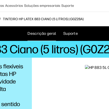
ras
Acessórios
Soluções empresariais
Suporte
TINTEIRO HP LATEX 883 CIANO (5 LITROS) (G0Z28A)
Descrição geral
Suporte
3 Ciano (5 litros) (G0Z
 flexíveis
ntas HP
vidade
lta
 sentido