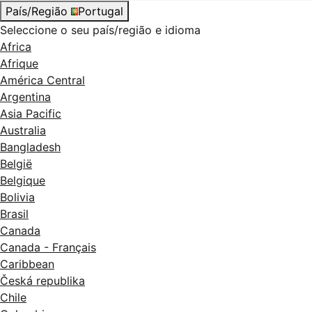
País/Região
Portugal
Seleccione o seu país/região e idioma
Africa
Afrique
América Central
Argentina
Asia Pacific
Australia
Bangladesh
België
Belgique
Bolivia
Brasil
Canada
Canada - Français
Caribbean
Česká republika
Chile