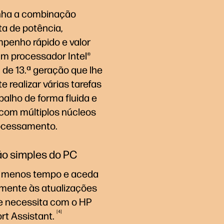
ha a combinação
ta de potência,
penho rápido e valor
m processador Intel®
de 13.ª geração que lhe
e realizar várias tarefas
balho de forma fluida e
 com múltiplos núcleos
ocessamento.
o simples do PC
 menos tempo e aceda
amente às atualizações
e necessita com o HP
4
ort
Assistant.