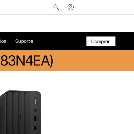
ios
Suporte
Comprar
(883N4EA)