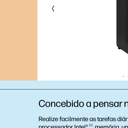
Concebido a pensar
Realize facilmente as tarefas di
processador
Intel®
1
, memória, u