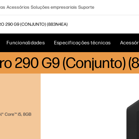
ras
Acessórios
Soluções empresariais
Suporte
O 290 G9 (CONJUNTO) (883N4EA)
Funcionalidades
Especificações técnicas
Acessór
o 290 G9 (Conjunto) 
l® Core™ i5, 8GB