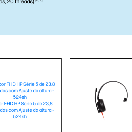
os, 20
threads)
6
7