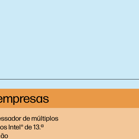
 empresas
ssador de múltiplos
s Intel® de 13.ª
ção