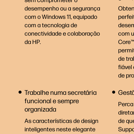
sem comprometer o
desempenho ou a segurança
Obten
com o Windows 11, equipado
perfei
com a tecnologia de
desem
conectividade e colaboração
com u
da HP.
Core™ 
permit
de tra
fiável
de
pr
Trabalhe numa secretária
Gestã
funcional e sempre
Perca
organizada
diret
As características de design
de qu
inteligentes neste elegante
Supp