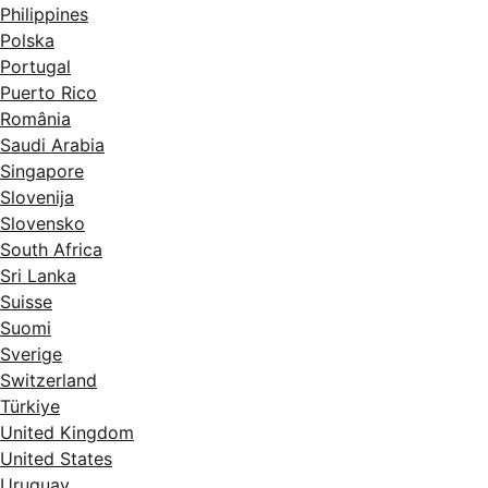
Philippines
Polska
Portugal
Puerto Rico
România
Saudi Arabia
Singapore
Slovenija
Slovensko
South Africa
Sri Lanka
Suisse
Suomi
Sverige
Switzerland
Türkiye
United Kingdom
United States
Uruguay