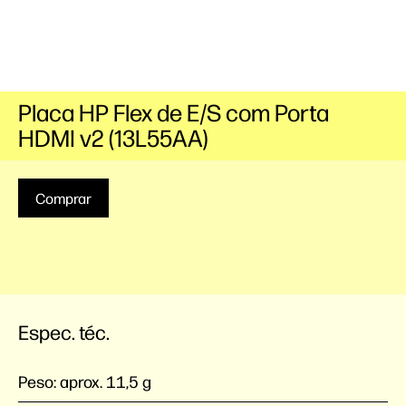
Placa HP Flex de E/S com Porta
HDMI v2 (13L55AA)
Comprar
Espec. téc.
Peso:
aprox. 11,5 g