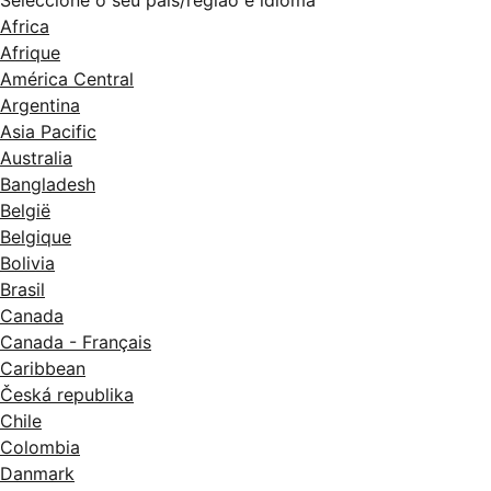
Seleccione o seu país/região e idioma
Africa
Afrique
América Central
Argentina
Asia Pacific
Australia
Bangladesh
België
Belgique
Bolivia
Brasil
Canada
Canada - Français
Caribbean
Česká republika
Chile
Colombia
Danmark