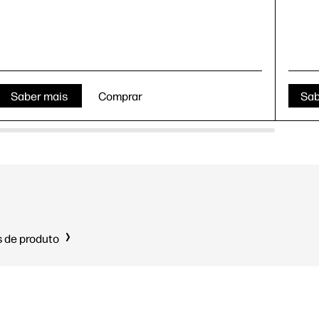
Saber mais
Comprar
Sab
 de produto