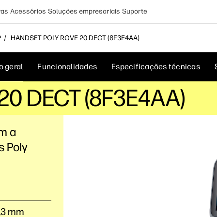
ras
Acessórios
Soluções empresariais
Suporte
P
HANDSET POLY ROVE 20 DECT (8F3E4AA)
o geral
Funcionalidades
Especificações técnicas
 20 DECT (8F3E4AA)
om a
s Poly
6,3 mm