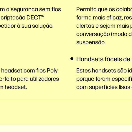
om a segurança sem fios
Permita que os cola
encriptação DECT™
forma mais eficaz, r
tidor à sua solução.
alertas e sejam mais
conversação (modo d
suspensão.
Handsets fáceis de 
headset com fios Poly
Estes handsets são i
rfeito para utilizadores
porque foram especif
um
headset.
com superfícies lisas