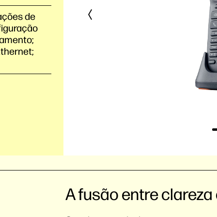
ações de
figuração
gamento;
thernet;
A fusão entre clareza