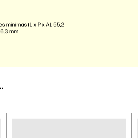
s mínimas (L x P x A):
55,2
26,3 mm
.