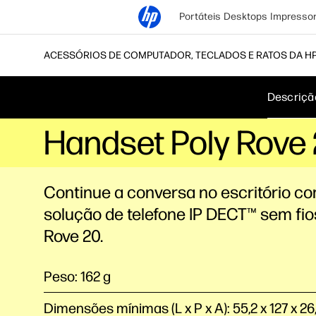
Portáteis
Desktops
Impresso
ACESSÓRIOS DE COMPUTADOR, TECLADOS E RATOS DA H
Descriçã
Handset Poly Rove
Continue a conversa no escritório c
solução de telefone IP DECT™ sem fio
Rove 20.
Peso: 162 g
Dimensões mínimas (L x P x A): 55,2 x 127 x 2