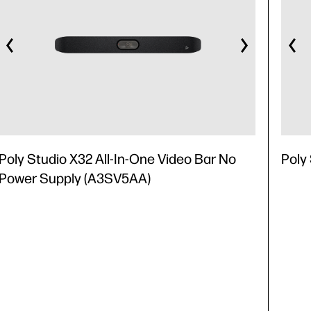
Poly Studio X32 All-In-One Video Bar No
Poly
Power Supply (A3SV5AA)