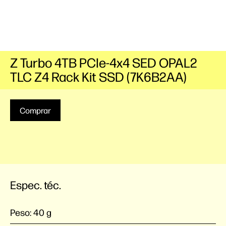
Z Turbo 4TB PCIe-4x4 SED OPAL2
TLC Z4 Rack Kit SSD (7K6B2AA)
Comprar
Espec. téc.
Peso:
40 g