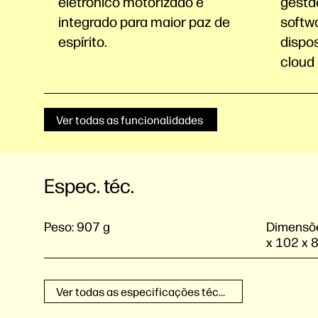
eletrónico motorizado e
gestã
integrado para maior paz de
softw
espírito.
dispo
cloud 
Ver todas as funcionalidades
Espec. téc.
Peso:
907 g
Dimensõe
x 102 x 
Ver todas as especificações técnicas