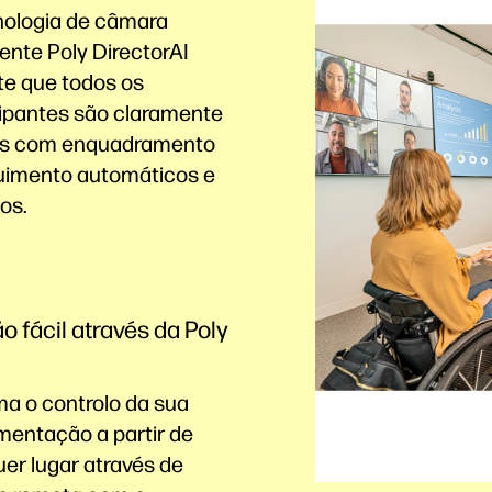
nologia de câmara
gente Poly DirectorAI
te que todos os
cipantes são claramente
eis com enquadramento
uimento automáticos e
os.
o fácil através da Poly
a o controlo da sua
mentação a partir de
er lugar através de