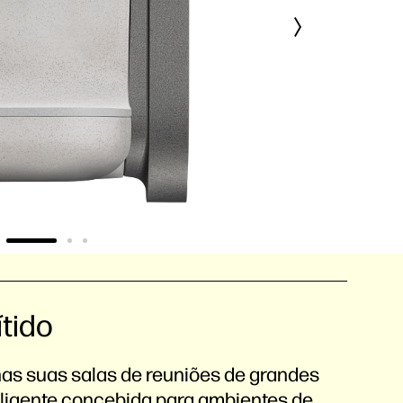
ítido
 nas suas salas de reuniões de grandes
igente concebida para ambientes de