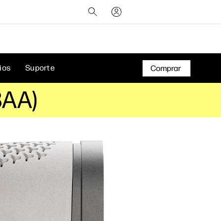
ios
Suporte
Comprar
8AA)