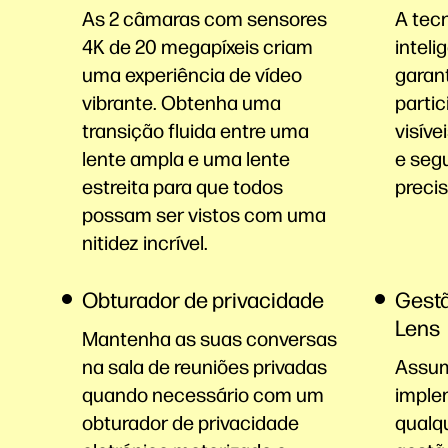
As 2 câmaras com sensores
A tec
4K de 20 megapíxeis criam
inteli
uma experiência de vídeo
garan
vibrante. Obtenha uma
parti
transição fluida entre uma
visív
lente ampla e uma lente
e seg
estreita para que todos
precis
possam ser vistos com uma
nitidez incrível.
Obturador de privacidade
Gestã
Lens
Mantenha as suas conversas
na sala de reuniões privadas
Assum
quando necessário com um
imple
obturador de privacidade
qualqu