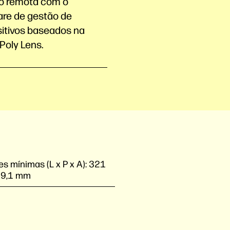
o remota com o
are de gestão de
sitivos baseados na
Poly Lens.
s mínimas (L x P x A):
321
89,1 mm