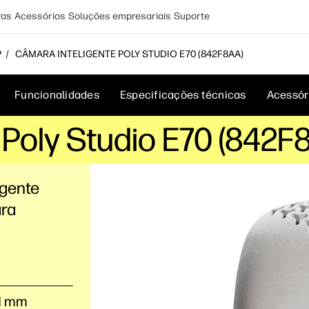
ras
Acessórios
Soluções empresariais
Suporte
P
CÂMARA INTELIGENTE POLY STUDIO E70 (842F8AA)
Funcionalidades
Especificações técnicas
Acessór
 Poly Studio E70 (842F
igente
ara
,1 mm