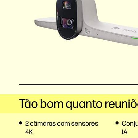
Tão bom quanto reuni
2 câmaras com sensores
Conj
4K
IA