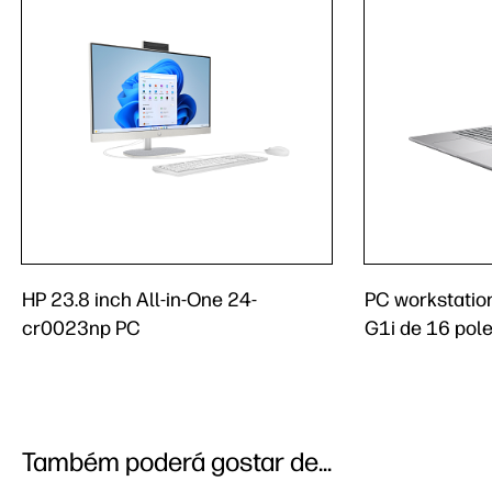
HP 23.8 inch All-in-One 24-
PC workstation
cr0023np PC
G1i de 16 pol
Também poderá gostar de...