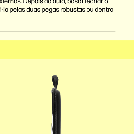
xternos. Depois da aula, basta fechar o
á-la pelas duas pegas robustas ou dentro