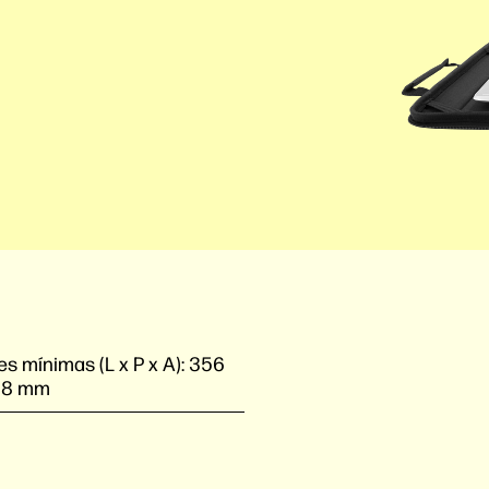
s mínimas (L x P x A):
356
38 mm