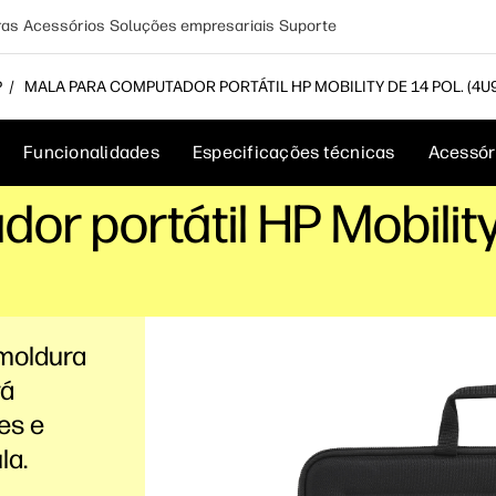
ras
Acessórios
Soluções empresariais
Suporte
P
MALA PARA COMPUTADOR PORTÁTIL HP MOBILITY DE 14 POL. (4U
Funcionalidades
Especificações técnicas
Acessór
r portátil HP Mobility 
 moldura
rá
es e
la.