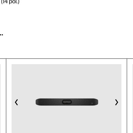
14 pol.)
.