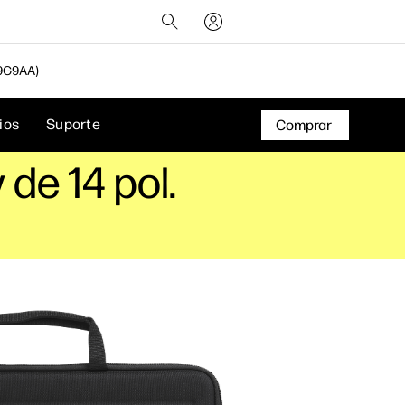
9G9AA)
ios
Suporte
Comprar
de 14 pol.