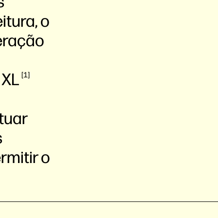
s
itura, o
geração
e
XL
1
tuar
s
mitir o