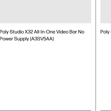
Poly Studio X32 All-In-One Video Bar No
Poly
Power Supply (A3SV5AA)