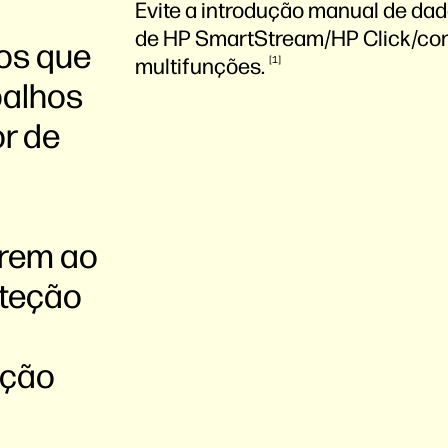
Evite a introdução manual de dad
de HP SmartStream/HP Click/cont
os que
multifunções.
1
balhos
or de
arem ao
oteção
ação