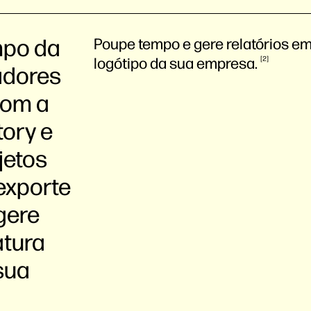
mpo da
Poupe tempo e gere relatórios em
logótipo da sua
empresa.
2
adores
com a
tory e
jetos
exporte
 gere
atura
sua