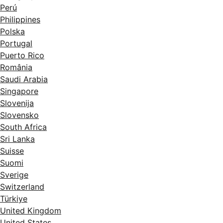
Perú
Philippines
Polska
Portugal
Puerto Rico
România
Saudi Arabia
Singapore
Slovenija
Slovensko
South Africa
Sri Lanka
Suisse
Suomi
Sverige
Switzerland
Türkiye
United Kingdom
United States