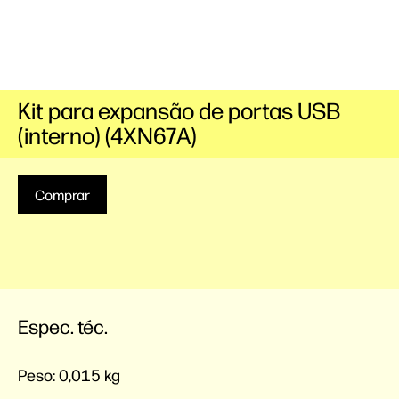
Kit para expansão de portas USB
(interno) (4XN67A)
Comprar
Espec. téc.
Peso:
0,015 kg