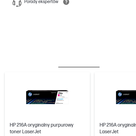
Porady ekspertów
BESTSELLER
TUSZE I TONERY
HP 216A oryginalny purpurowy
HP 216A oryginaln
toner LaserJet
LaserJet