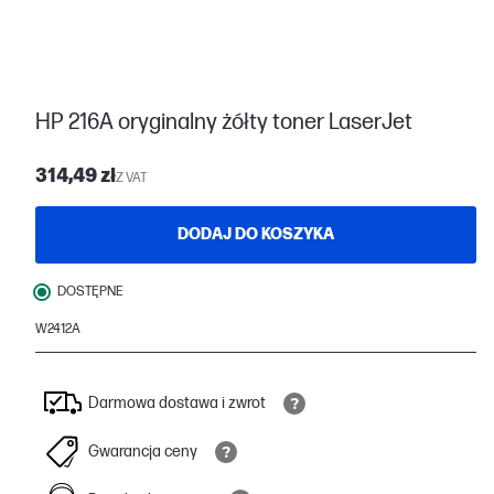
HP 216A oryginalny żółty toner LaserJet
314,49 zł
Z VAT
DODAJ DO KOSZYKA
DOSTĘPNE
W2412A
Darmowa dostawa i zwrot
Gwarancja ceny