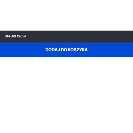
314,49 zł
Z VAT
DODAJ DO KOSZYKA
POMOC
MOJE HP
INFORMACJE O HP