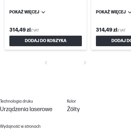
POKAŻ WIĘCEJ
POKAŻ WIĘCEJ
314,49 zł
314,49 zł
Z VAT
Z VAT
DODAJ DO KOSZYKA
DODAJ D
Technologia druku
Kolor
Urządzenia laserowe
Żółty
Wydajność w stronach