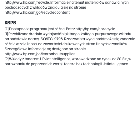
http://www.hp.com/recycle. Informacje na temat materiałów odnawialnych
pochodzących z wkładów znajdują się na stronie
http://www.hp.com/go/recycledcontent.
KSPS
[4] Dostępność programu jest różna. Patrz http://hp.com/hprecycle
[1] Przybliżona średnia wydajność błękitnego, żółtego, purpurowego wkładu
na podstawie normy ISO/IEC 19798. Rzeczywista wydajność może się znacznie
różnić w zależności od zawartości drukowanych stron i innych czynników.
Szczegółowe informacje są dostępne na stronie
http://www.hp.com/go/learnaboutsupplies.
[2] Wkłady z tonerem HP JetIntelligence, wprowadzone na rynek od 2015 r., w
porównaniu do poprzednich wersji tonera bez technologii JetIntelligence.