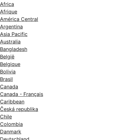
Africa
Afrique
América Central
Argentina
Asia Pacific
Australia
Bangladesh
België
Belgique
Bolivia
Brasil
Canada
Canada - Français
Caribbean
Česká republika
Chile
Colombia
Danmark
Deutschland