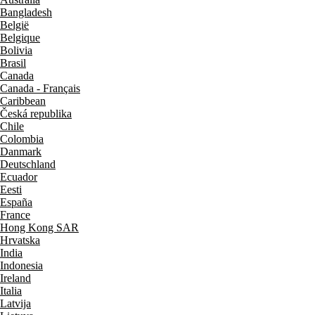
Bangladesh
België
Belgique
Bolivia
Brasil
Canada
Canada - Français
Caribbean
Česká republika
Chile
Colombia
Danmark
Deutschland
Ecuador
Eesti
España
France
Hong Kong SAR
Hrvatska
India
Indonesia
Ireland
Italia
Latvija