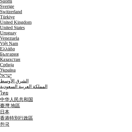
Suomi
Sverige
Switzerland
Türkiye
United Kingdom
United States
Uruguay
Venezuela
Việt Nam
Ελλάδα
България
Казахстан
Србија
Україна
ישראל
الشرق الأوسط
المملكة العربية السعودية
ไทย
中华人民共和国
臺灣 地區
日本
香港特別行政區
한국