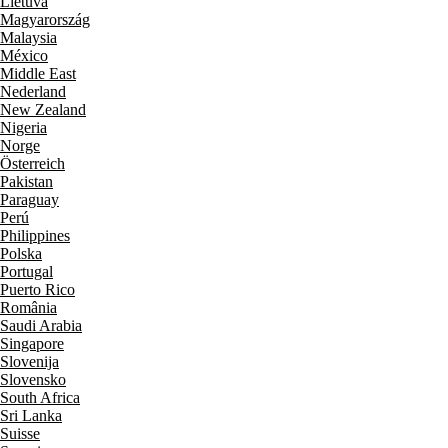
Lietuva
Magyarország
Malaysia
México
Middle East
Nederland
New Zealand
Nigeria
Norge
Österreich
Pakistan
Paraguay
Perú
Philippines
Polska
Portugal
Puerto Rico
România
Saudi Arabia
Singapore
Slovenija
Slovensko
South Africa
Sri Lanka
Suisse