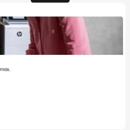
rnas.