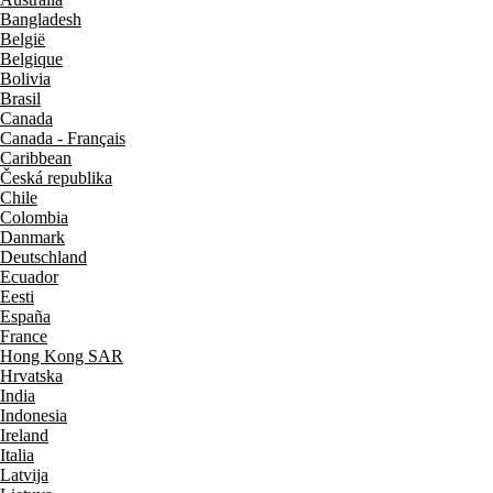
Bangladesh
België
Belgique
Bolivia
Brasil
Canada
Canada - Français
Caribbean
Česká republika
Chile
Colombia
Danmark
Deutschland
Ecuador
Eesti
España
France
Hong Kong SAR
Hrvatska
India
Indonesia
Ireland
Italia
Latvija