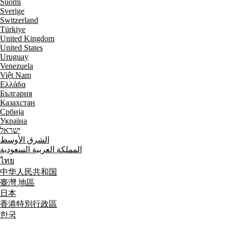
Suomi
Sverige
Switzerland
Türkiye
United Kingdom
United States
Uruguay
Venezuela
Việt Nam
Ελλάδα
България
Казахстан
Србија
Україна
ישראל
الشرق الأوسط
المملكة العربية السعودية
ไทย
中华人民共和国
臺灣 地區
日本
香港特別行政區
한국