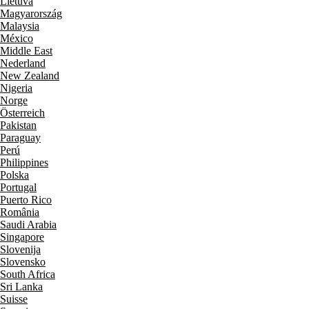
Lietuva
Magyarország
Malaysia
México
Middle East
Nederland
New Zealand
Nigeria
Norge
Österreich
Pakistan
Paraguay
Perú
Philippines
Polska
Portugal
Puerto Rico
România
Saudi Arabia
Singapore
Slovenija
Slovensko
South Africa
Sri Lanka
Suisse