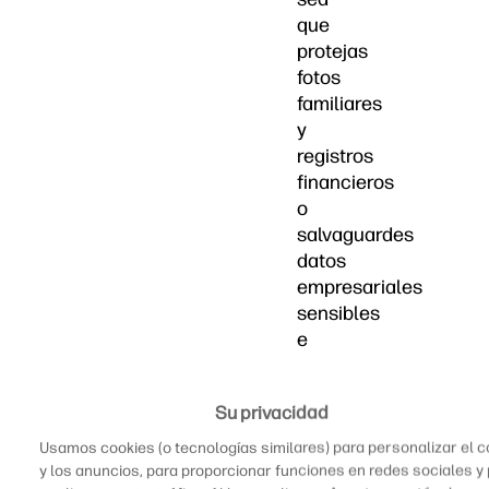
que
protejas
fotos
familiares
y
registros
financieros
o
salvaguardes
datos
empresariales
sensibles
e
información
de
Su privacidad
clientes,
implementar
Usamos cookies (o tecnologías similares) para personalizar el 
medidas
y los anuncios, para proporcionar funciones en redes sociales y