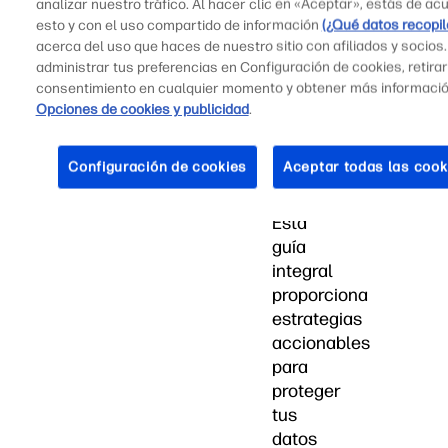
analizar nuestro tráfico. Al hacer clic en «Aceptar», estás de ac
de
esto y con el uso compartido de información
(¿Qué datos recopi
seguridad
acerca del uso que haces de nuestro sitio con afiliados y socios
robustas
administrar tus preferencias en Configuración de cookies, retirar
ya
consentimiento en cualquier momento y obtener más informaci
no
Opciones de cookies y publicidad
.
es
opcional,
Configuración de cookies
Aceptar todas las cook
es
esencial.
Esta
guía
integral
proporciona
estrategias
accionables
para
proteger
tus
datos