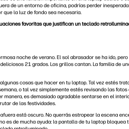
fuera de un entorno de oficina, podrías perder inesperad
r que la luz de fondo sea necesaria.
uaciones favoritas que justifican un teclado retroilumina
mosa noche de verano. El sol abrasador se ha ido, pero e
iciosos 21 grados. Los grillos cantan. La familia de una
 algunas cosas que hacer en tu laptop. Tal vez estés tra
 semana, o tal vez simplemente estés revisando las foto
er manera, es demasiado agradable sentarse en el interior
rutar de las festividades.
fuera está oscuro. No querrás estropear la escena ence
 no es de mucha ayuda: la pantalla de tu laptop bloquea to
eclado retroiluminado.