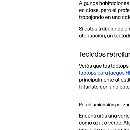
Algunas habitaciones 
en clase, pero el prof
trabajando en una caf
Si estás trabajando en
atenuación, un teclado
Teclados retroil
Verás que las laptops
laptops para juegos 
principalmente al est
futurista con una palet
Retroiluminación por zo
Encontrarás una varie
como azul o verde. Alg
uno; esto se denomina