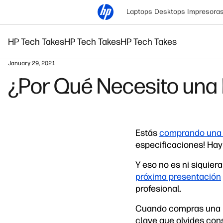
Laptops
Desktops
Impresora
HP Tech Takes
HP Tech Takes
HP Tech Takes
January 29, 2021
¿Por Qué Necesito una 
Estás
comprando una 
especificaciones! Hay 
Y eso no es ni siquier
próxima presentación
profesional.
Cuando compras una la
clave que olvides cons