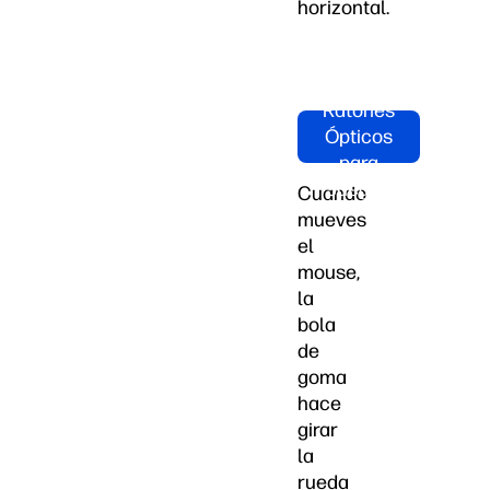
horizontal.
Compra
Ratones
Ópticos
para
Juegos
Cuando
mueves
el
mouse,
la
bola
de
goma
hace
girar
la
rueda