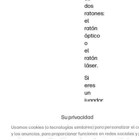
dos
ratones:
el
ratón
óptico
o
el
ratón
láser.
Si
eres
un
jugador
de
PC,
Su privacidad
probablemente
Usamos cookies (o tecnologías similares) para personalizar el 
hayas
y los anuncios, para proporcionar funciones en redes sociales y
escuchado