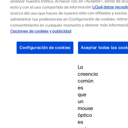
analizar nuestro tráfico. Al hacer clic en «Aceptar», estás de ac
algunas
esto y con el uso compartido de información
(¿Qué datos recopi
charlas
acerca del uso que haces de nuestro sitio con afiliados y socios
sobre
administrar tus preferencias en Configuración de cookies, retirar
consentimiento en cualquier momento y obtener más informaci
qué
Opciones de cookies y publicidad
.
mouse
es
ideal
Configuración de cookies
Aceptar todas las cook
para
jugar.
La
creencia
común
es
que
un
mouse
óptico
es