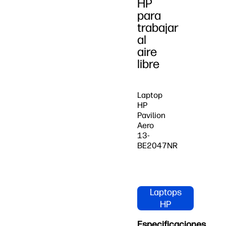
HP
para
trabajar
al
aire
libre
Laptop
HP
Pavilion
Aero
13-
BE2047NR
Compra
Laptops
HP
Pavilion
Especificaciones