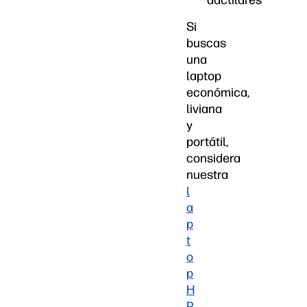
dactilares
Si
buscas
una
laptop
económica,
liviana
y
portátil,
considera
nuestra
l
a
p
t
o
p
H
P