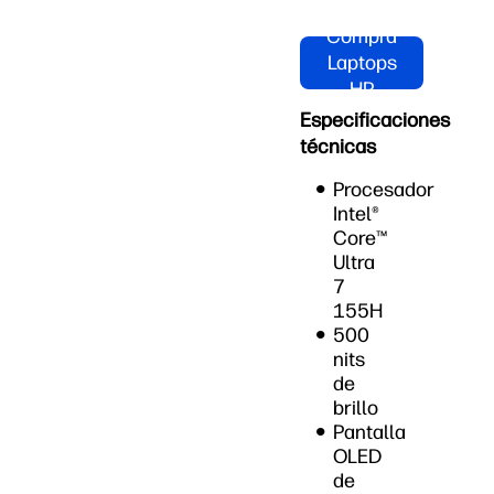
Compra
Laptops
HP
Especificaciones
técnicas
Procesador
Intel®
Core™
Ultra
7
155H
500
nits
de
brillo
Pantalla
OLED
de