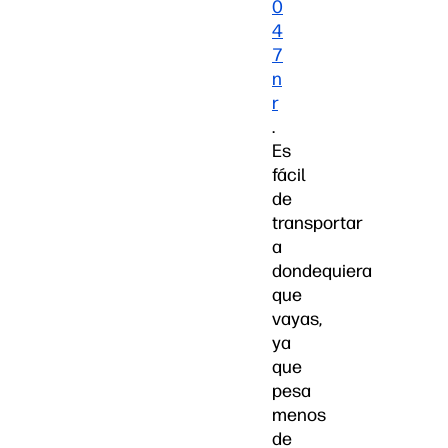
0
4
7
n
r
.
Es
fácil
de
transportar
a
dondequiera
que
vayas,
ya
que
pesa
menos
de