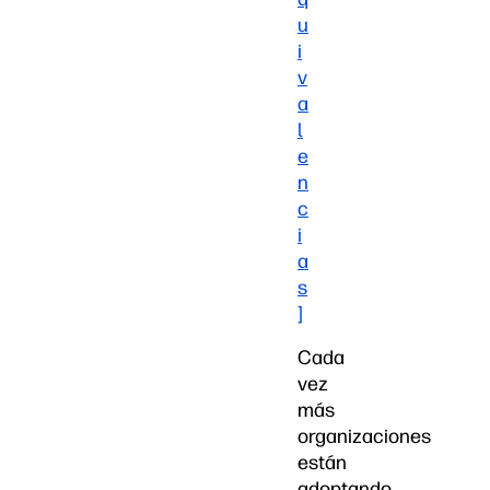
u
i
v
a
l
e
n
c
i
a
s
]
Cada
vez
más
organizaciones
están
adoptando