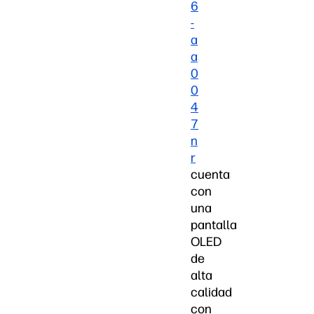
6
-
a
a
0
0
4
7
n
r
cuenta
con
una
pantalla
OLED
de
alta
calidad
con