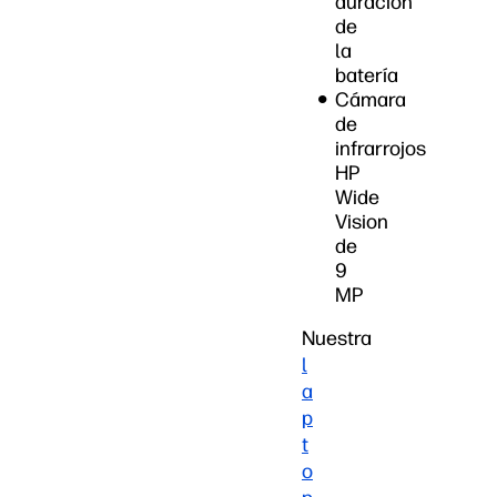
duración
de
la
batería
Cámara
de
infrarrojos
HP
Wide
Vision
de
9
MP
Nuestra
l
a
p
t
o