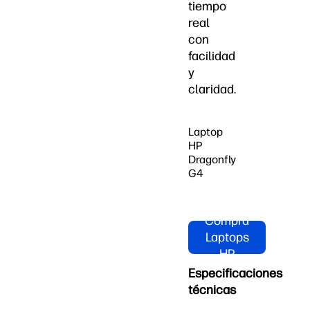
tiempo
real
con
facilidad
y
claridad.
Laptop
HP
Dragonfly
G4
Compra
Laptops
HP
Especificaciones
técnicas