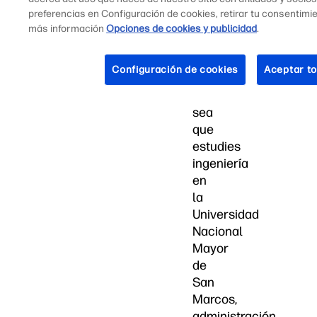
preferencias en Configuración de cookies, retirar tu consentim
tus
más información
Opciones de cookies y publicidad
.
experiencias
de
gaming.
Configuración de cookies
Aceptar to
Ya
sea
que
estudies
ingeniería
en
la
Universidad
Nacional
Mayor
de
San
Marcos,
administración