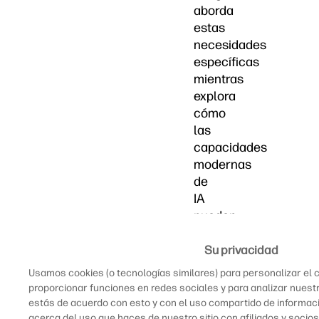
aborda
estas
necesidades
específicas
mientras
explora
cómo
las
capacidades
modernas
de
IA
pueden
transformar
tanto
Su privacidad
tu
Usamos cookies (o tecnologías similares) para personalizar el c
rendimiento
proporcionar funciones en redes sociales y para analizar nuestro
académico
estás de acuerdo con esto y con el uso compartido de informa
como
acerca del uso que haces de nuestro sitio con afiliados y socio