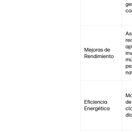
ge
co
As
re
ap
Mejoras de
in
Rendimiento
mú
pe
na
Ma
Eficiencia
de
Energética
cl
dí