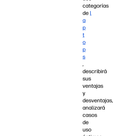
categorías
de
l
a
p
t
o
p
s
,
describirá
sus
ventajas
y
desventajas,
analizará
casos
de
uso