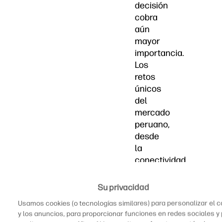
decisión
cobra
aún
mayor
importancia.
Los
retos
únicos
del
mercado
peruano,
desde
la
conectividad
hasta
la
Su privacidad
durabilidad
Usamos cookies (o tecnologías similares) para personalizar el 
necesaria
y los anuncios, para proporcionar funciones en redes sociales y
para