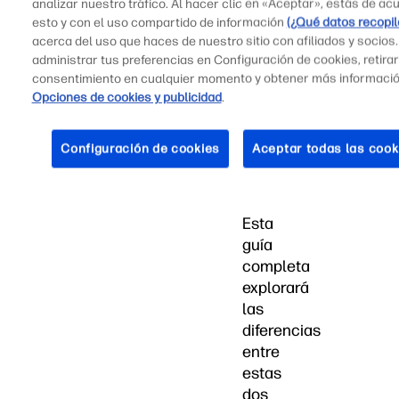
analizar nuestro tráfico. Al hacer clic en «Aceptar», estás de ac
nuestro
esto y con el uso compartido de información
(¿Qué datos recopi
clima
acerca del uso que haces de nuestro sitio con afiliados y socios
diverso,
administrar tus preferencias en Configuración de cookies, retirar
consentimiento en cualquier momento y obtener más informaci
requieren
Opciones de cookies y publicidad
.
soluciones
tecnológicas
precisas
Configuración de cookies
Aceptar todas las cook
y
confiables.
Esta
guía
completa
explorará
las
diferencias
entre
estas
dos