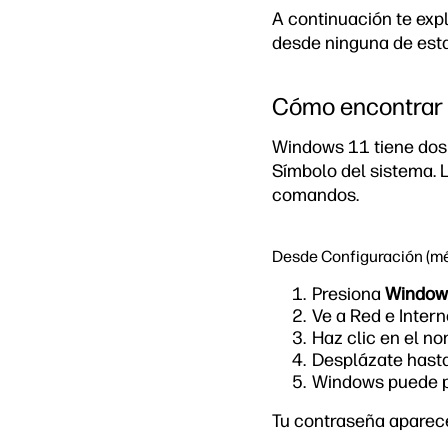
A continuación te exp
desde ninguna de esta
Cómo encontrar l
Windows 11 tiene dos 
Símbolo del sistema. L
comandos.
Desde Configuración (mé
Presiona
Windows
Ve a Red e Inter
Haz clic en el no
Desplázate hasta
Windows puede pe
Tu contraseña aparece