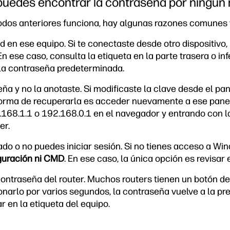
puedes encontrar la contraseña por ningún
odos anteriores funciona, hay algunas razones comunes 
 en ese equipo. Si te conectaste desde otro dispositivo,
 ese caso, consulta la etiqueta en la parte trasera o infer
la contraseña predeterminada.
ña y no la anotaste. Si modificaste la clave desde el pa
a forma de recuperarla es acceder nuevamente a ese pan
168.1.1 o 192.168.0.1 en el navegador y entrando con l
er.
ado o no puedes iniciar sesión. Si no tienes acceso a Wi
guración ni CMD
. En ese caso, la única opción es revisar 
ontraseña del router. Muchos routers tienen un botón de 
ionarlo por varios segundos, la contraseña vuelve a la p
r en la etiqueta del equipo.