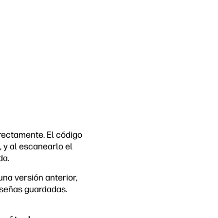
irectamente. El código
 y al escanearlo el
da.
una versión anterior,
aseñas guardadas.