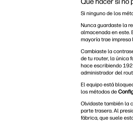
Qué hacer si no 
Si ninguno de los mét
Nunca guardaste la red
almacenada en este. En
mayoría trae impresa 
Cambiaste la contrase
de tu router, la únic
hace escribiendo 192.
administrador del rout
El equipo está bloque
los métodos de
Confi
Olvidaste también la c
parte trasera. Al pres
fábrica, que suele esta