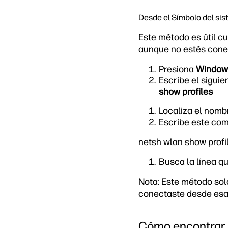
Desde el Símbolo del sis
Este método es útil c
aunque no estés cone
Presiona
Window
Escribe el sigui
show profiles
Localiza el nombr
Escribe este c
netsh wlan show prof
Busca la línea q
Nota: Este método sol
conectaste desde esa
Cómo encontrar 