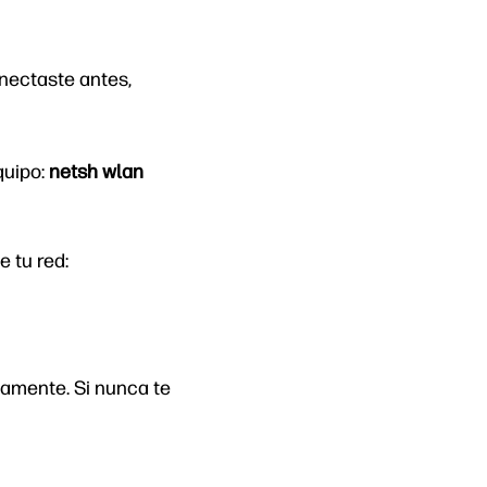
onectaste antes,
quipo:
netsh wlan
 tu red:
iamente. Si nunca te