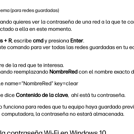
tema (para redes guardadas)
uando quieres ver la contraseña de una red a la que te c
ctado a ella en este momento.
s + R
, escribe
cmd
y presiona
Enter
.
ente comando para ver todas las redes guardadas en tu e
e de la red que te interesa.
omando reemplazando
NombreRed
con el nombre exacto de
ile name="NombreRed" key=clear
ue dice
Contenido de la clave
,
ahí está tu contraseña.
o funciona para redes que tu equipo haya guardado prev
 computadora, la contraseña no estará almacenada.
la contraseña Wi-Fi en Windows 10