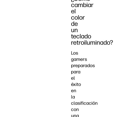
cambiar
el
color
de
un
teclado
retroiluminado?
Los
gamers
preparados
para
el
éxito
en
la
clasificación
con
una