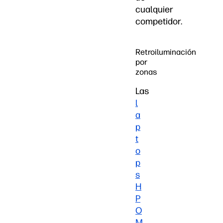
cualquier
competidor.
Retroiluminación
por
zonas
Las
l
a
p
t
o
p
s
H
P
O
M