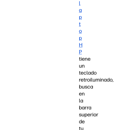
l
a
p
t
o
p
H
P
tiene
un
teclado
retroiluminado,
busca
en
la
barra
superior
de
tu