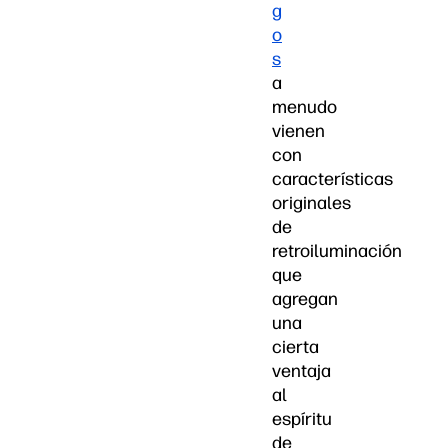
g
o
s
a
menudo
vienen
con
características
originales
de
retroiluminación
que
agregan
una
cierta
ventaja
al
espíritu
de