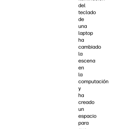
del
teclado
de
una
laptop
ha
cambiado
la
escena
en
la
computación
y
ha
creado
un
espacio
para