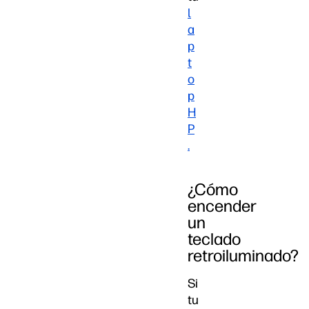
l
a
p
t
o
p
H
P
.
¿Cómo
encender
un
teclado
retroiluminado?
Si
tu