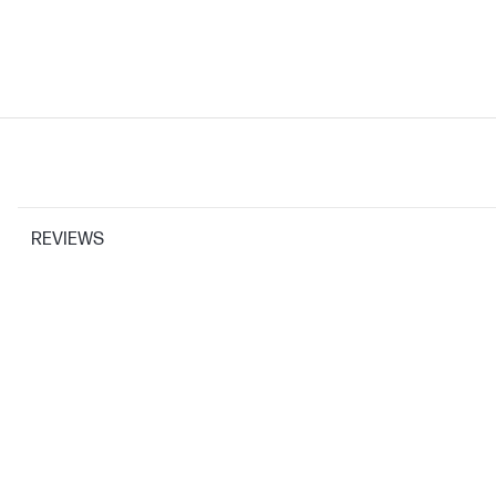
REVIEWS
PRINTERSPECIFICATIES
Printresolutietechnologieën
Printtechnologie
CARTRIDGES EN PRINTKOPPEN
Inktdruppel