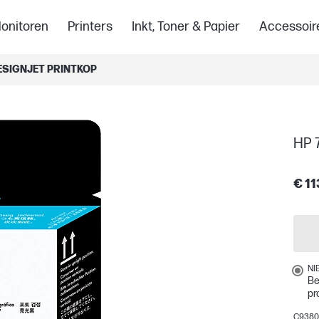
onitoren
Printers
Inkt, Toner & Papier
Accessoir
ESIGNJET PRINTKOP
HP 7
€ 11
NI
Be
pr
C938