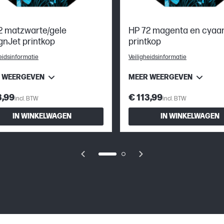
2 matzwarte/gele
HP 72 magenta en cyaa
gnJet printkop
printkop
eidsinformatie
Veiligheidsinformatie
 WEERGEVEN
MEER WEERGEVEN
3,99
€ 113,99
incl. BTW
incl. BTW
IN WINKELWAGEN
IN WINKELWAGEN