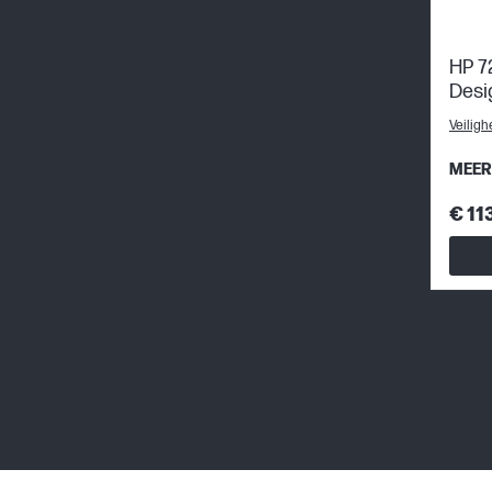
HP 7
Desi
Veiligh
MEER
€ 11