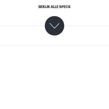
BEKIJK ALLE SPECS
TIJ 4.0
HP thermische inkjet
6 pl