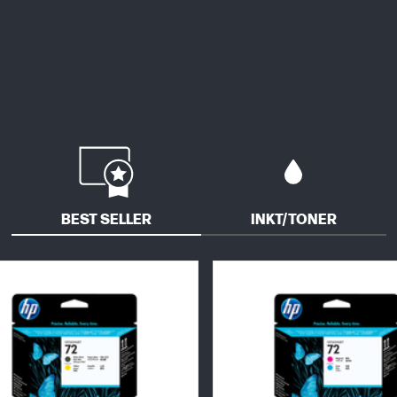
BEST SELLER
INKT/TONER