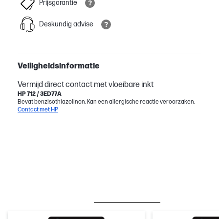
Prijsgarantie
Deskundig advise
Veiligheidsinformatie
Vermijd direct contact met vloeibare inkt
HP 712 / 3ED77A
Bevat benzisothiazolinon. Kan een allergische reactie veroorzaken.
Contact met HP
BEST SELLER
INKT/TONER