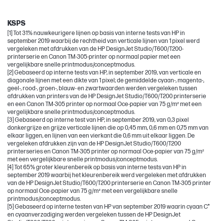
DesignJet
KSPS
[1] Tot 31% nauwkeurigere lijnen op basis van interne tests van HP in
september 2019 waarbij de rechtheid van verticale lijnen van 1 pixel werd
vergeleken met afdrukken van de HP DesignJet Studio/T600/T200-
printerserie en Canon TM-305-printer op normaal papier met een
vergelijkbare snelle printmodus/conceptmodus.
[2] Gebaseerd op interne tests van HP, in september 2019, van verticale en
diagonale lijnen met een dikte van 1 pixel; de gemiddelde cyaan-, magenta-,
geel-, rood-, groen-, blauw- en zwartwaarden werden vergeleken tussen
afdrukken van printers van de HP DesignJet Studio/T600/T200 printerserie
en een Canon TM-305 printer op normaal Oce-papier van 75 g/m² met een
vergelijkbare snelle printmodus/conceptmodus.
[3] Gebaseerd op interne test van HP, in september 2019, van 0,3 pixel
donkergrijze en grijze verticale lijnen die op 0,45 mm, 0,6 mm en 0,75 mm van
elkaar liggen, en lijnen van een vierkant die 0,6 mm uit elkaar liggen. De
vergeleken afdrukken zijn van de HP DesignJet Studio/T600/T200
printerseries en Canon TM-305 printer op normaal Oce-papier van 75 g/m²
met een vergelijkbare snelle printmodus/conceptmodus.
[4] Tot 65% groter kleurenbereik op basis van interne tests van HP in
september 2019 waarbij het kleurenbereik werd vergeleken met afdrukken
van de HP DesignJet Studio/T600/T200 printerserie en Canon TM-305 printer
op normaal Oce-papier van 75 g/m² met een vergelijkbare snelle
printmodus/conceptmodus.
[5] Gebaseerd op interne testen van HP van september 2019 waarin cyaan C*
en cyaanverzadiging werden vergeleken tussen de HP DesignJet