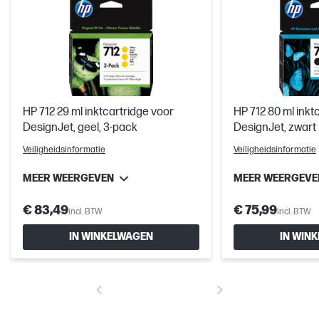
HP 712 29 ml inktcartridge voor
HP 712 80 ml inkt
DesignJet, geel, 3-pack
DesignJet, zwart
Veiligheidsinformatie
Veiligheidsinformatie
MEER WEERGEVEN
MEER WEERGEVE
€ 83,49
€ 75,99
incl. BTW
incl. BTW
IN WINKELWAGEN
IN WIN