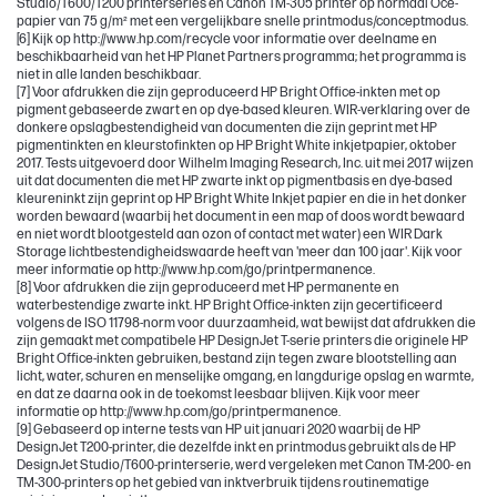
Studio/T600/T200 printerseries en Canon TM-305 printer op normaal Oce-
papier van 75 g/m² met een vergelijkbare snelle printmodus/conceptmodus.
[6] Kijk op http://www.hp.com/recycle voor informatie over deelname en
beschikbaarheid van het HP Planet Partners programma; het programma is
niet in alle landen beschikbaar.
[7] Voor afdrukken die zijn geproduceerd HP Bright Office-inkten met op
pigment gebaseerde zwart en op dye-based kleuren. WIR-verklaring over de
donkere opslagbestendigheid van documenten die zijn geprint met HP
pigmentinkten en kleurstofinkten op HP Bright White inkjetpapier, oktober
2017. Tests uitgevoerd door Wilhelm Imaging Research, Inc. uit mei 2017 wijzen
uit dat documenten die met HP zwarte inkt op pigmentbasis en dye-based
kleureninkt zijn geprint op HP Bright White Inkjet papier en die in het donker
worden bewaard (waarbij het document in een map of doos wordt bewaard
en niet wordt blootgesteld aan ozon of contact met water) een WIR Dark
Storage lichtbestendigheidswaarde heeft van 'meer dan 100 jaar'. Kijk voor
meer informatie op http://www.hp.com/go/printpermanence.
[8] Voor afdrukken die zijn geproduceerd met HP permanente en
waterbestendige zwarte inkt. HP Bright Office-inkten zijn gecertificeerd
volgens de ISO 11798-norm voor duurzaamheid, wat bewijst dat afdrukken die
zijn gemaakt met compatibele HP DesignJet T-serie printers die originele HP
Bright Office-inkten gebruiken, bestand zijn tegen zware blootstelling aan
licht, water, schuren en menselijke omgang, en langdurige opslag en warmte,
en dat ze daarna ook in de toekomst leesbaar blijven. Kijk voor meer
informatie op http://www.hp.com/go/printpermanence.
[9] Gebaseerd op interne tests van HP uit januari 2020 waarbij de HP
DesignJet T200-printer, die dezelfde inkt en printmodus gebruikt als de HP
DesignJet Studio/T600-printerserie, werd vergeleken met Canon TM-200- en
TM-300-printers op het gebied van inktverbruik tijdens routinematige