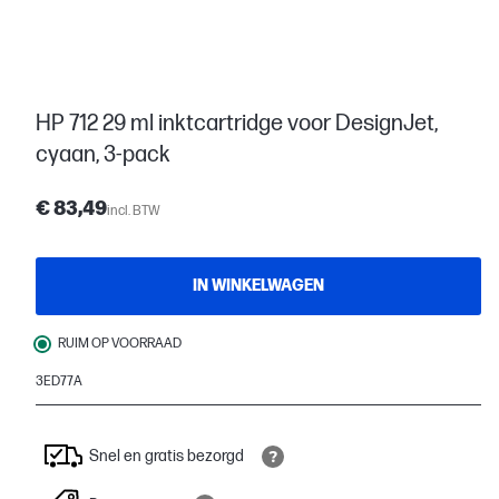
HP 712 29 ml inktcartridge voor DesignJet,
cyaan, 3-pack
€ 83,49
incl. BTW
IN WINKELWAGEN
RUIM OP VOORRAAD
3ED77A
Snel en gratis bezorgd