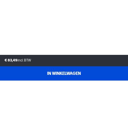
€ 83,49
incl. BTW
IN WINKELWAGEN
KLANTENSERVICE
MIJN HP