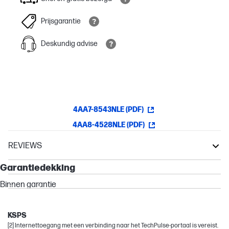
Prijsgarantie
Deskundig advise
4AA7-8543NLE (PDF)
4AA8-4528NLE (PDF)
REVIEWS
Garantie
Pro
Garantiedekking
ProBook
Binnen garantie
Essential
Other compatible products
KSPS
[2] Internettoegang met een verbinding naar het TechPulse-portaal is vereist.