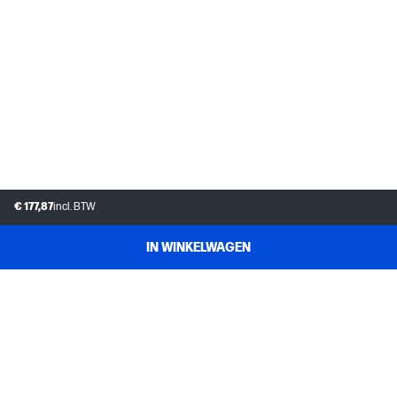
€ 177,87
incl. BTW
IN WINKELWAGEN
KLANTENSERVICE
MIJN HP