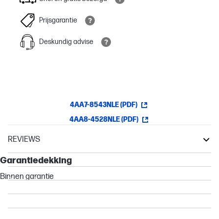
Prijsgarantie
Deskundig advise
4AA7-8543NLE (PDF)
4AA8-4528NLE (PDF)
REVIEWS
Garantie
Elite
Garantiedekking
EliteBook
Binnen garantie
Dragonfly
Folio
Other compatible products