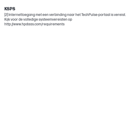
Chromebook
KSPS
[2] Internettoegang met een verbinding naar het TechPulse-portaal is vereist.
Kijk voor de volledige systeemvereisten op
http://www.hpdaas.com/requirements