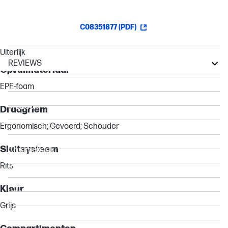
C08351877 (PDF)
Uiterlijk
REVIEWS
Opvulmateriaal
Other compatible products
EPE-foam
ZBook
ProBook
Draagriem
EliteBook
Ergonomisch; Gevoerd; Schouder
Elite
Sluitsysteem
Chromebook
Spectre
Rits
Pro
Kleur
Pavilion
Grijs
Essential
Envy