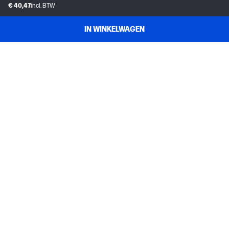
€ 40,47
incl. BTW
IN WINKELWAGEN
KLANTENSERVICE
MIJN HP
INSTANT INK
OVER HP
NUTTIGE LINKS