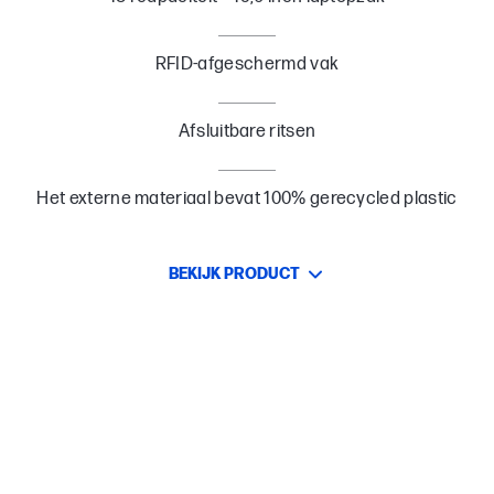
RFID-afgeschermd vak
Afsluitbare ritsen
Het externe materiaal bevat 100% gerecycled plastic
BEKIJK PRODUCT
Ontdek de wereld, kies voor een beter milieu
De wereld afreizen voelde nog nooit zo licht als met een rugzak
die 100% gerecycled plastic in het buitenmateriaal bevat[2]. Reis
met een gerust gevoel in de wetenschap dat er 10 plastic flesjes
minder in het milieu terecht zijn gekomen[2].