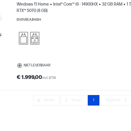
Windows 11 Home
Intel® Core™ i9 - 14900HX
32 GB RAM
1 
RTX™ 5070 (8 GB)
BV0V8EA#ABH
N
vergelijken
NIET LEVERBAAR
€ 1.999,00
incl. BTW
Eerste
Vorige
1
Volgende