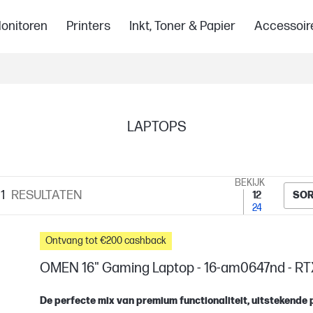
onitoren
Printers
Inkt, Toner & Papier
Accessoir
LAPTOPS
BEKIJK
1
RESULTATEN
12
SOR
24
Ontvang tot €200 cashback
OMEN 16" Gaming Laptop - 16-am0647nd - RT
De perfecte mix van premium functionaliteit, uitstekende p