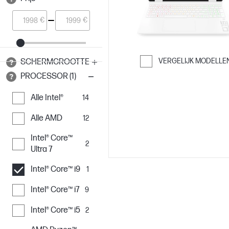
€
€
VERGELIJK MODELLE
SCHERMGROOTTE
Ga verder naar 
PROCESSOR (1)
Alle Intel®
14
Alle AMD
12
Intel® Core™
2
Ultra 7
Intel® Core™ i9
1
Intel® Core™ i7
9
Intel® Core™ i5
2