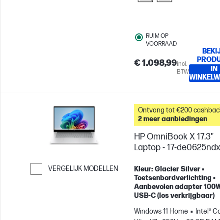
RUIM OP
VOORRAAD
BEKI
PROD
€ 1.098,99
incl.
IN
BTW
WINKEL
Ontvang tot €200 cashbac
2 meer aanbiedingen
HP OmniBook X 17.3"
Laptop - 17-de0625nd
VERGELIJK MODELLEN
Kleur: Glacier Silver •
Toetsenbordverlichting •
Ga verder naar vergelijken
Aanbevolen adapter 100
USB-C (los verkrijgbaar)
Windows 11 Home
Intel® C