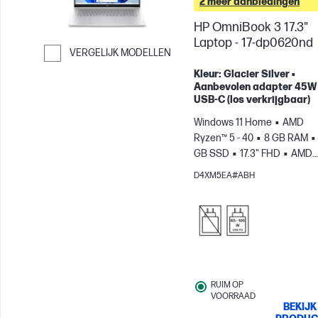
2 meer aanbiedingen
HP OmniBook 3 17.3"
Laptop - 17-dp0620nd
VERGELIJK MODELLEN
Ga verder naar vergelijken
Kleur: Glacier Silver •
Aanbevolen adapter 45W
USB-C (los verkrijgbaar)
Windows 11 Home
AMD
Ryzen™ 5 - 40
8 GB RAM
GB SSD
17.3" FHD
AMD
Radeon™ 610M-videokaart
D4XM5EA#ABH
RUIM OP
VOORRAAD
BEKIJK