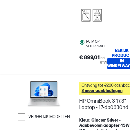
videokaart
RUIM OP
VOORRAAD
BEKIJK
PRODUC
€ 899,01
incl.
IN
BTW
WINKELWA
Ontvang tot €200 cashbac
2 meer aanbiedingen
HP OmniBook 3 17.3"
Laptop - 17-dp0630nd
VERGELIJK MODELLEN
Kleur: Glacier Silver •
Ga verder naar vergelijken
Aanbevolen adapter 45W