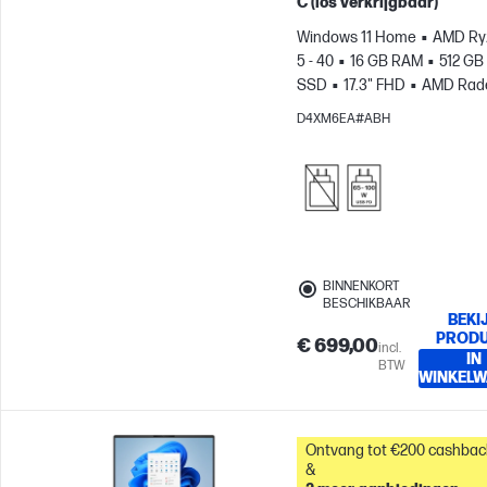
C (los verkrijgbaar)
Windows 11 Home
AMD Ry
5 - 40
16 GB RAM
512 GB
SSD
17.3" FHD
AMD Rad
610M-videokaart
D4XM6EA#ABH
BINNENKORT
BESCHIKBAAR
BEKI
PROD
€ 699,00
incl.
IN
BTW
WINKEL
Ontvang tot €200 cashbac
&