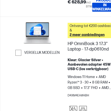
PRODUC
€ 628,99
incl.
IN
BTW
WINKELWA
Ontvang tot €200 cashbac
&
2 meer aanbiedingen
HP OmniBook 3 17.3"
Laptop - 17-dp0610nd
VERGELIJK MODELLEN
Ga verder naar vergelijken
Kleur: Glacier Silver •
Aanbevolen adapter 45W
USB-C (los verkrijgbaar)
Windows 11 Home
AMD
Ryzen™ 3 - 30
8 GB RAM
GB SSD
17.3" FHD
AMD
Radeon™ 610M-videokaart
D4XM4EA#ABH