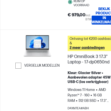
RUIM OP
VOORRAAD
BEKIJK
PRODUC
€ 979,00
incl.
IN
BTW
WINKELWA
Ontvang tot €200 cashbac
&
2 meer aanbiedingen
HP OmniBook 3 17.3"
Laptop - 17-dp0650nd
VERGELIJK MODELLEN
Ga verder naar vergelijken
Kleur: Glacier Silver •
Aanbevolen adapter 45W
USB-C (los verkrijgbaar)
Windows 11 Home
AMD
Ryzen™ 7 - 160
16 GB
RAM
512 GB SSD
17.3"
FHD
AMD Radeon™ 680M-
D4XM7EA#ABH