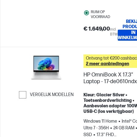
RUIM OP
VOORRAAD
BEKI
PROD
€ 1.649,00
incl.
IN
BTW
WINKEL
Ontvang tot €200 cashbac
2 meer aanbiedingen
HP OmniBook X 17.3"
Laptop - 17-de0610ndx
VERGELIJK MODELLEN
Kleur: Glacier Silver •
Toetsenbordverlichting •
Ga verder naar vergelijken
Aanbevolen adapter 100
USB-C (los verkrijgbaar)
Windows 11 Home
Intel® C
Ultra 7 - 356H
24 GB RAM
SSD
17.3" FHD