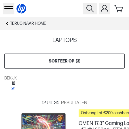
TERUG NAAR
HOME
LAPTOPS
SORTEER OP
(
3
)
BEKIJK
12
24
12
UIT 24
RESULTATEN
Ontvang tot €200 cashbac
OMEN 17.3" Gaming L