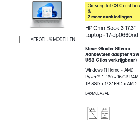
Ontvang tot €200 cashbac
&
2 meer aanbiedingen
HP OmniBook 3 17.3"
Laptop - 17-dp0660nd
VERGELIJK MODELLEN
Ga verder naar vergelijken
Kleur: Glacier Silver •
Aanbevolen adapter 45W
USB-C (los verkrijgbaar)
Windows 11 Home
AMD
Ryzen™ 7 - 160
16 GB RAM
TB SSD
17.3" FHD
AMD
Radeon™ 680M-videokaart
D4XM8EA#ABH