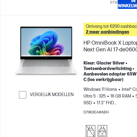
IN
BTW
WINKEL
Ontvang tot €200 cashbac
2 meer aanbiedingen
HP OmniBook X Lapto
Next Gen AI 17-de060
Kleur: Glacier Silver •
Toetsenbordverlichting •
Aanbevolen adapter 65W
C (los verkrijgbaar)
Windows 11 Home
Intel® C
VERGELIJK MODELLEN
Ultra 5 - 325
16 GB RAM
SSD
17.3" FHD
Ga verder naar vergelijken
Touchscreen
Intel® Graphi
D79KXEA#ABH