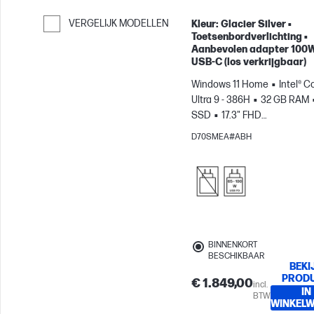
VERGELIJK MODELLEN
Kleur: Glacier Silver •
Toetsenbordverlichting •
Ga verder naar vergelijken
Aanbevolen adapter 100
USB-C (los verkrijgbaar)
Windows 11 Home
Intel® C
Ultra 9 - 386H
32 GB RAM
SSD
17.3" FHD
Touchscreen
Intel® Graphi
D70SMEA#ABH
BINNENKORT
BESCHIKBAAR
BEKI
PROD
€ 1.849,00
incl.
IN
BTW
WINKEL