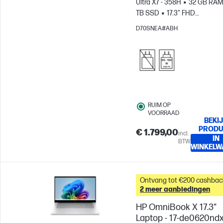
Ultra X7 - 358H
32 GB RAM
TB SSD
17.3" FHD
Touchscreen
Intel® Arc™ B
D70SNEA#ABH
GPU
RUIM OP
VOORRAAD
BEKI
PROD
€ 1.799,00
incl.
IN
BTW
WINKELW
Ontvang tot €200 cashbac
2 meer aanbiedingen
HP OmniBook X 17.3"
Laptop - 17-de0620nd