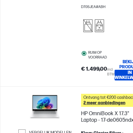
Touchscreen
Intel® Graphi
D70SJEA#ABH
RUIM OP
VOORRAAD
BEKI
PROD
€ 1.499,00
incl.
IN
BTW
WINKEL
Ontvang tot €200 cashbac
2 meer aanbiedingen
HP OmniBook X 17.3"
Laptop - 17-de0605nd
VERGELIJK MODELLEN