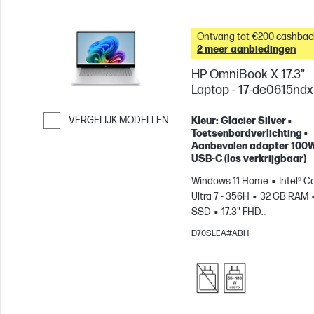
Ontvang tot €200 cashbac
2 meer aanbiedingen
HP OmniBook X 17.3"
Laptop - 17-de0615ndx
VERGELIJK MODELLEN
Kleur: Glacier Silver •
Toetsenbordverlichting •
Ga verder naar vergelijken
Aanbevolen adapter 100
USB-C (los verkrijgbaar)
Windows 11 Home
Intel® C
Ultra 7 - 356H
32 GB RAM
SSD
17.3" FHD
Touchscreen
Intel® Graphi
D70SLEA#ABH