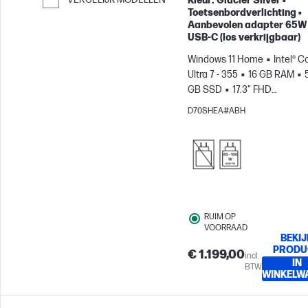
Kleur: Glacier Silver •
Toetsenbordverlichting •
Ga verder naar vergelijken
Aanbevolen adapter 65W
USB-C (los verkrijgbaar)
Windows 11 Home
Intel® C
Ultra 7 - 355
16 GB RAM
GB SSD
17.3" FHD
Touchscreen
Intel® Graphi
D70SHEA#ABH
RUIM OP
VOORRAAD
BEKIJ
PRODU
€ 1.199,00
incl.
IN
BTW
WINKELW