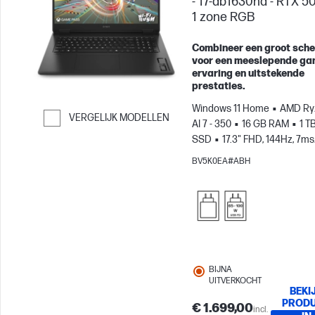
- 17-db1630nd - RTX 5
1 zone RGB
Combineer een groot sch
voor een meeslepende ga
ervaring en uitstekende
prestaties.
Windows 11 Home
AMD Ry
VERGELIJK MODELLEN
AI 7 - 350
16 GB RAM
1 T
Ga verder naar vergelijken
SSD
17.3" FHD, 144Hz, 7ms
Reactietijd
NVIDIA® GeFor
BV5K0EA#ABH
RTX™ 5060 (8 GB)
BIJNA
UITVERKOCHT
BEKI
PROD
€ 1.699,00
incl.