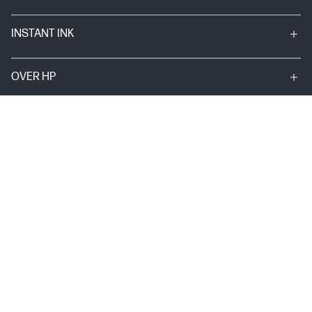
INSTANT INK
OVER HP
NUTTIGE LINKS
© Copyright 2025 HP Development Company, L.P.
HP privacyverklaring
Rechten aangaande persoonlijke gegevens
Algemene voorwaarden van HP
Wettelijke garantie voor consumenten