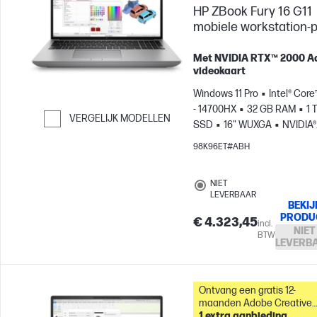
HP ZBook Fury 16 G11
mobiele workstation-
Met NVIDIA RTX™ 2000 
videokaart
Windows 11 Pro
Intel® Core
- 14700HX
32 GB RAM
1 
VERGELIJK MODELLEN
SSD
16" WUXGA
NVIDIA®
Ga verder naar vergelijken
RTX™ 2000 (8 GB)
98K96ET#ABH
NIET
LEVERBAAR
BEKIJ
PRODU
€ 4.323,45
incl.
NIET
BTW
LEVERB
Ontvang een gratis 12-
maanden Adobe Creative
Cloud Fotografie-
1 extra aanbieding