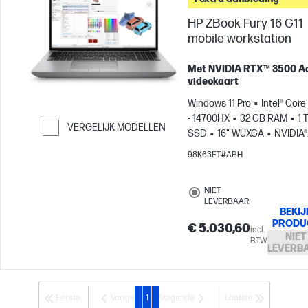
abonnement met deze pc 
HP ZBook Fury 16 G11
mobile workstation
Met NVIDIA RTX™ 3500 
videokaart
Windows 11 Pro
Intel® Core
- 14700HX
32 GB RAM
1 
VERGELIJK MODELLEN
SSD
16" WUXGA
NVIDIA®
Ga verder naar vergelijken
RTX™ 3500 (12 GB)
98K63ET#ABH
NIET
LEVERBAAR
BEKIJ
PRODU
€ 5.030,60
incl.
NIET
BTW
LEVERB
Eerste
Vorige
1
Volgende
Laatste