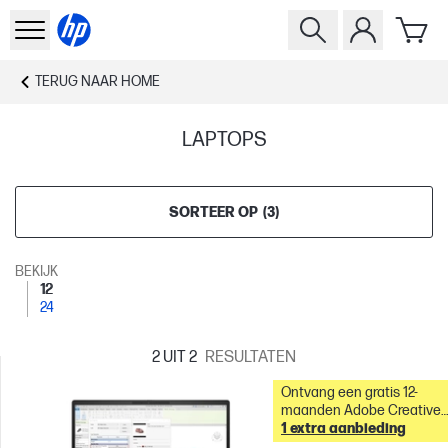
TERUG NAAR
HOME
LAPTOPS
SORTEER OP
(
3
)
BEKIJK
12
24
2
UIT 2
RESULTATEN
Ontvang een gratis 12-
maanden Adobe Creative
Cloud Fotografie-
1 extra aanbieding
abonnement met deze pc 