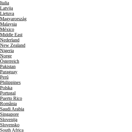
Italia
Latvija
Lietuva
Magyarország
Malaysia
México
Middle East
Nederland
New Zealand
Nigeria
Norge
Österreich
Pakistan
Paraguay
Perú
Philippines
Polska
Portugal
Puerto Rico
România
Saudi Arabia
Singapore
Slovenija
Slovensko
South Africa