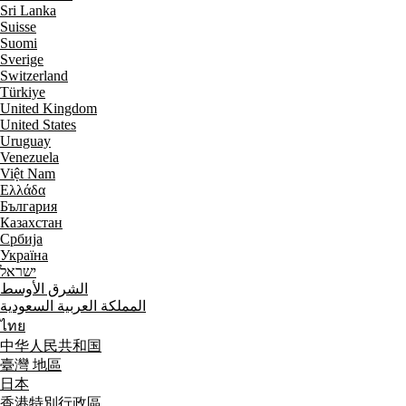
Sri Lanka
Suisse
Suomi
Sverige
Switzerland
Türkiye
United Kingdom
United States
Uruguay
Venezuela
Việt Nam
Ελλάδα
България
Казахстан
Србија
Україна
ישראל
الشرق الأوسط
المملكة العربية السعودية
ไทย
中华人民共和国
臺灣 地區
日本
香港特別行政區