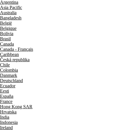
Argentina
Asia Pacific
Australia
Bangladesh
België
Belgique
Bolivia
Brasil
Canada
Canada - Français
Caribbean
Česká republika
Chile
Colombia
Danmark
Deutschland
Ecuador
Eesti
España
France
Hong Kong SAR
Hrvatska
India
Indonesia
Ireland