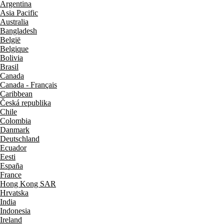
Argentina
Asia Pacific
Australia
Bangladesh
België
Belgique
Bolivia
Brasil
Canada
Canada - Français
Caribbean
Česká republika
Chile
Colombia
Danmark
Deutschland
Ecuador
Eesti
España
France
Hong Kong SAR
Hrvatska
India
Indonesia
Ireland