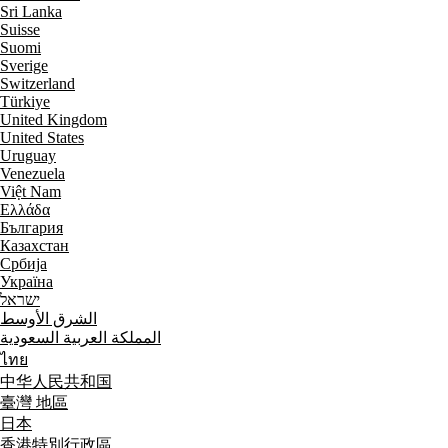
Sri Lanka
Suisse
Suomi
Sverige
Switzerland
Türkiye
United Kingdom
United States
Uruguay
Venezuela
Việt Nam
Ελλάδα
България
Казахстан
Србија
Україна
ישראל
الشرق الأوسط
المملكة العربية السعودية
ไทย
中华人民共和国
臺灣 地區
日本
香港特別行政區