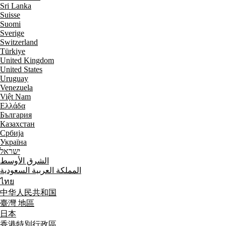
Sri Lanka
Suisse
Suomi
Sverige
Switzerland
Türkiye
United Kingdom
United States
Uruguay
Venezuela
Việt Nam
Ελλάδα
България
Казахстан
Србија
Україна
ישראל
الشرق الأوسط
المملكة العربية السعودية
ไทย
中华人民共和国
臺灣 地區
日本
香港特別行政區