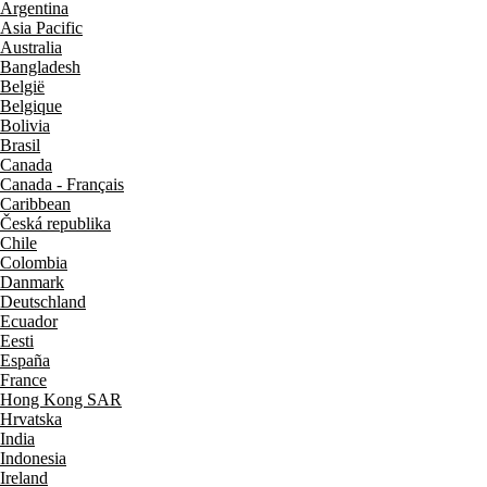
Argentina
Asia Pacific
Australia
Bangladesh
België
Belgique
Bolivia
Brasil
Canada
Canada - Français
Caribbean
Česká republika
Chile
Colombia
Danmark
Deutschland
Ecuador
Eesti
España
France
Hong Kong SAR
Hrvatska
India
Indonesia
Ireland