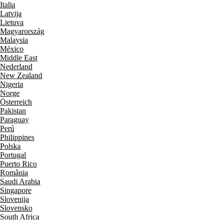
Italia
Latvija
Lietuva
Magyarország
Malaysia
México
Middle East
Nederland
New Zealand
Nigeria
Norge
Österreich
Pakistan
Paraguay
Perú
Philippines
Polska
Portugal
Puerto Rico
România
Saudi Arabia
Singapore
Slovenija
Slovensko
South Africa