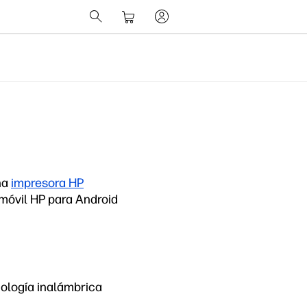
na
impresora HP
móvil HP para Android
nología inalámbrica