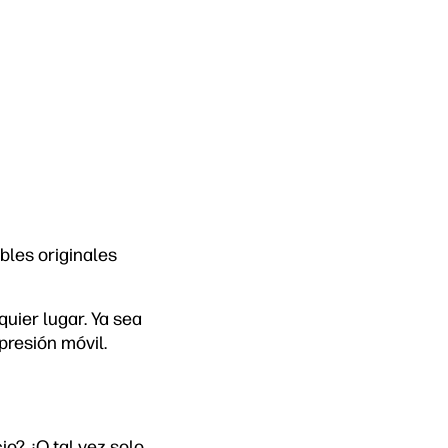
bles originales
uier lugar. Ya sea
presión móvil.
o? ¿O tal vez solo