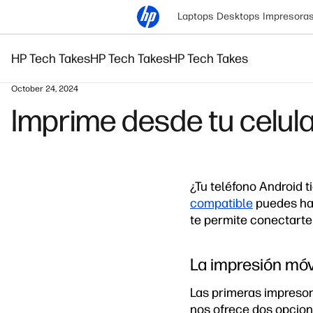
Laptops
Desktops
Impresora
HP Tech Takes
HP Tech Takes
HP Tech Takes
October 24, 2024
Imprime desde tu celul
¿Tu teléfono Android 
compatible
puedes hac
te permite conectarte
La impresión móvi
Las primeras impresor
nos ofrece dos opcion