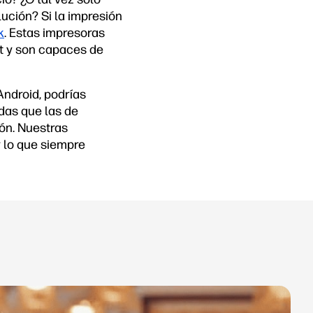
lución? Si la impresión
k
. Estas impresoras
t y son capaces de
ndroid, podrías
das que las de
ón. Nuestras
 lo que siempre