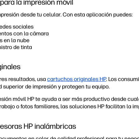
 para la impresión móvil
mpresión desde tu celular. Con esta aplicación puedes:
redes sociales
entos con la cámara
s en la nube
istro de tinta
inales
res resultados, usa
cartuchos originales HP
. Los consumi
d superior de impresión y protegen tu equipo.
esión móvil HP te ayuda a ser más productivo desde cualq
bajo o fotos familiares, las soluciones HP facilitan la im
resoras HP inalámbricas
ocumentos en color de calidad profesional para tu negoci