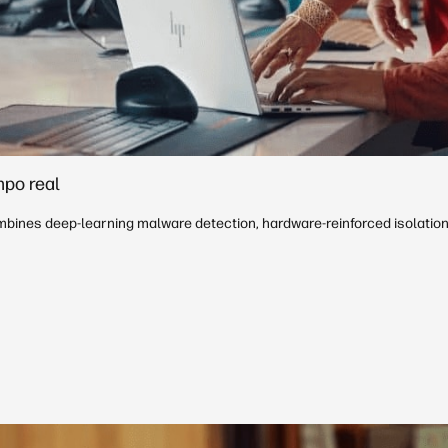
mpo real
ombines deep‑learning malware detection, hardware‑reinforced isolatio