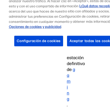
analizar nuestro tráfico. Al hacer clic en «Aceptar», estás de ac
saber
esto y con el uso compartido de información
(¿Qué datos recopi
para
acerca del uso que haces de nuestro sitio con afiliados y socios
transformar
administrar tus preferencias en Configuración de cookies, retirar
consentimiento en cualquier momento y obtener más informaci
tu
Opciones de cookies y publicidad
.
sistema
HP
OMEN
Configuración de cookies
Aceptar todas las cook
en
la
estación
definitiva
de
g
a
m
i
n
g
.