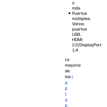
o
más
Puertos
múltiples:
Varios
puertos
USB,
HDMI
2.0/DisplayPort
1.4
La
mayoría
de
las
l
a
p
t
o
p