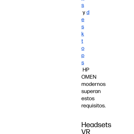
s
y
d
e
s
k
t
o
p
s
HP
OMEN
modernos
superan
estos
requisitos.
Headsets
VR