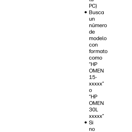
PC)
Busca
un
número
de
modelo
con
formato
como
“HP
OMEN
15-
xxxxx”
o
“HP
OMEN
30L
xxxxx”
Si
no