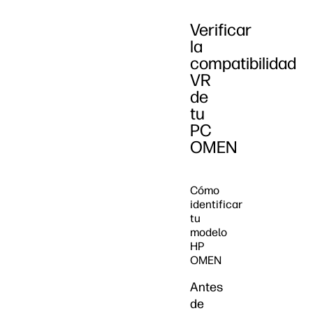
Verificar
la
compatibilidad
VR
de
tu
PC
OMEN
Cómo
identificar
tu
modelo
HP
OMEN
Antes
de