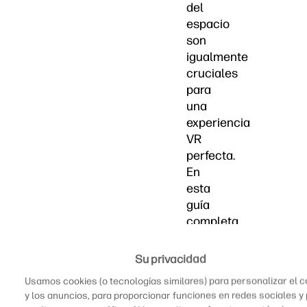
del
espacio
son
igualmente
cruciales
para
una
experiencia
VR
perfecta.
En
esta
guía
completa,
exploraremos
todo
Su privacidad
lo
Usamos cookies (o tecnologías similares) para personalizar el 
que
y los anuncios, para proporcionar funciones en redes sociales y
necesitas