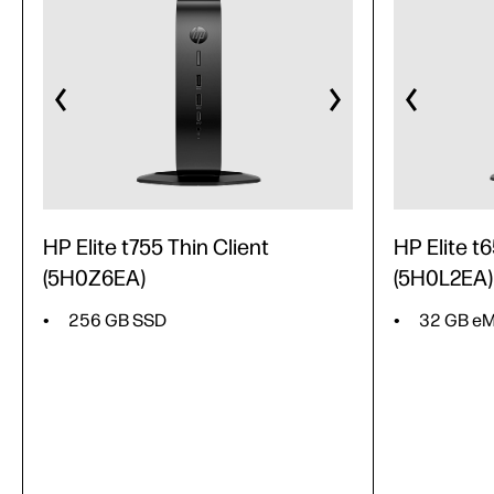
HP Elite t755 Thin Client
HP Elite t
(5H0Z6EA)
(5H0L2EA)
256 GB SSD
32 GB e