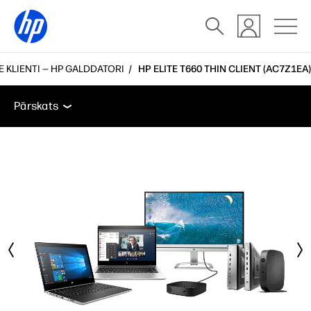
E KLIENTI — HP GALDDATORI
HP ELITE T660 THIN CLIENT (AC7Z1EA)
Pārskats
Tehniskās specifikācijas
Piederumi
At
Pārskats
Pārskats
Tehniskās specifikācijas
Piederumi
Atbalsts